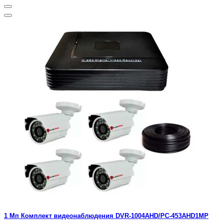
1 Мп Комплект видеонаблюдения DVR-1004AHD/PC-453AHD1MP