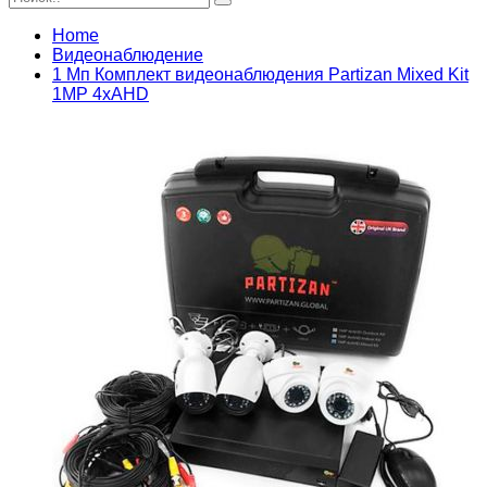
Home
Видеонаблюдение
1 Мп Комплект видеонаблюдения Partizan Mixed Kit
1MP 4xAHD