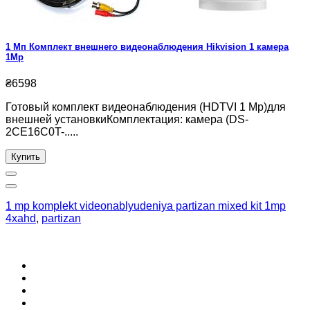
1 Мп Комплект внешнего видеонаблюдения Hikvision 1 камера
1Mp
₴6598
Готовый комплект видеонаблюдения (HDTVI 1 Mp)для
внешней установкиКомплектация: камера (DS-
2CE16C0T-.....
Купить
1 mp komplekt videonablyudeniya partizan mixed kit 1mp
4xahd
,
partizan