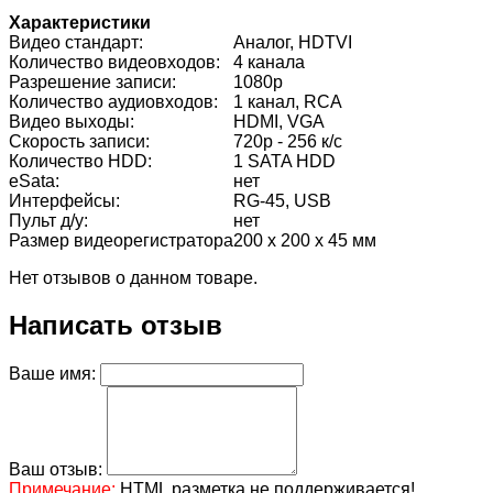
Характеристики
Видео стандарт:
Аналог, HDTVI
Количество видеовходов:
4 канала
Разрешение записи:
1080p
Количество аудиовходов:
1 канал, RCA
Видео выходы:
HDMI, VGA
Cкорость записи:
720р - 256 к/с
Количество HDD:
1 SATA HDD
eSata:
нет
Интерфейсы:
RG-45, USB
Пульт д/у:
нет
Размер видеорегистратора
200 x 200 x 45 мм
Нет отзывов о данном товаре.
Написать отзыв
Ваше имя:
Ваш отзыв:
Примечание:
HTML разметка не поддерживается!