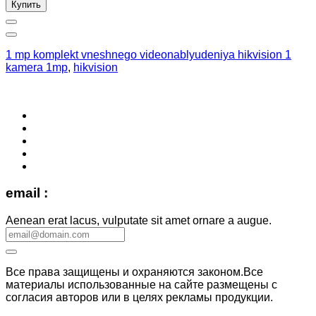
Купить
1 mp komplekt vneshnego videonablyudeniya hikvision 1
kamera 1mp
,
hikvision
email :
Aenean erat lacus, vulputate sit amet ornare a augue.
Все права защищены и охраняются законом.Все
материалы использованные на сайте размещены с
согласия авторов или в целях рекламы продукции.