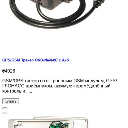
GPS/GSM Трекер OKO-Navi-8C с Акб
₴4026
GSM/GPS трекер со встроенным GSM модулем, GPS/
ГЛОНАСС приёмником, аккумуляторомУдалённый
контроль и .....
Купить