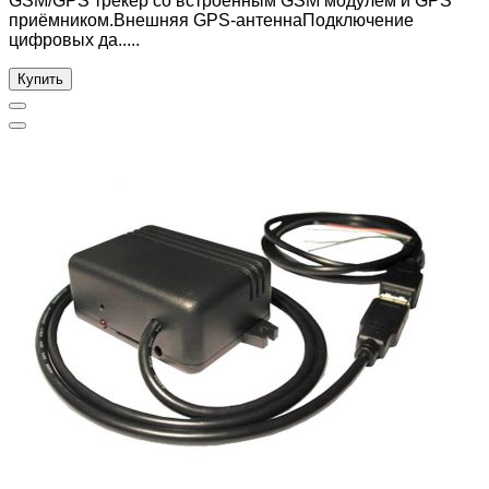
GSM/GPS трекер со встроенным GSM модулем и GPS
приёмником.Внешняя GPS-антеннаПодключение
цифровых да.....
Купить