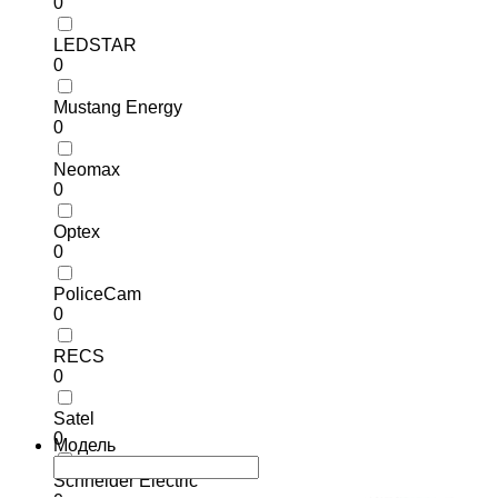
0
LEDSTAR
0
Mustang Energy
0
Neomax
0
Optex
0
PoliceCam
0
RECS
0
Satel
0
Модель
Schneider Electric