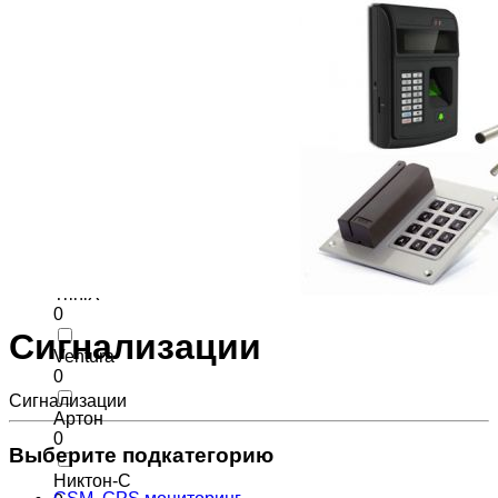
0
Security system
0
Smart system
0
SVS
0
Theben
0
TriniX
0
Сигнализации
Ventura
0
Сигнализации
Артон
0
Выберите подкатегорию
Никтон-С