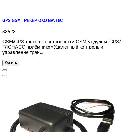
GPS/GSM ТРЕКЕР OKO-NAVI-8C
₴3523
GSM/GPS трекер со встроенным GSM модулем, GPS/
ГЛОНАСС приёмникомУдалённый контроль и
управление тран.....
Купить