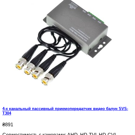
0
4-х канальный пассивный приемопередатчик видео балун SVS-
T304
₴891
Совместимость с камерами: AHD, HD-TVI, HD-CVI,