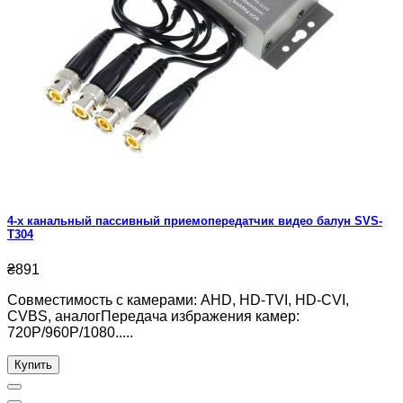
4-х канальный пассивный приемопередатчик видео балун SVS-
T304
₴891
Совместимость с камерами: AHD, HD-TVI, HD-CVI,
CVBS, аналогПередача избражения камер:
720P/960P/1080.....
Купить