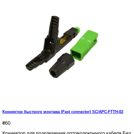
Коннектор быстрого монтажа (Fast connector) SC/APC-FTTH-02
₴60
Коннектор для подключения оптоволоконного кабеля.Без