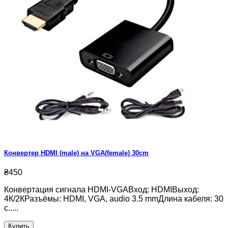
Конвертер HDMI (male) на VGA(female) 30cm
₴450
Конвертация сигнала HDMI-VGAВход: HDMIВыход:
4К/2КРазъёмы: HDMI, VGA, audio 3.5 mmДлина кабеля: 30
с.....
Купить