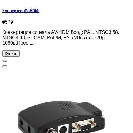
Конвертер AV-HDMI
₴579
Конвертация сигнала AV-HDMIВход: PAL, NTSC3.58,
NTSC4.43, SECAM, PAL/M, PAL/NВыход: 720p,
1080p.Прео.....
Купить