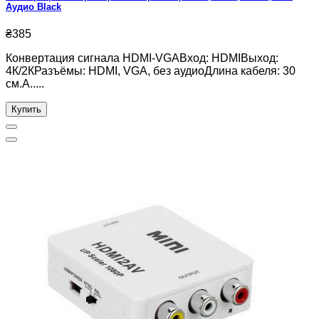
Аудио Black
₴385
Конвертация сигнала HDMI-VGAВход: HDMIВыход:
4К/2КРазъёмы: HDMI, VGA, без аудиоДлина кабеля: 30
см.А.....
Купить