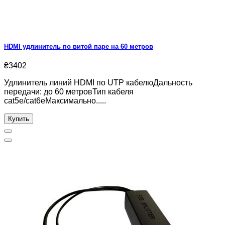
HDMI удлинитель по витой паре на 60 метров
₴3402
Удлинитель линий HDMI по UTP кабелюДальность
передачи: до 60 метровТип кабеля
cat5e/cat6eМаксимально.....
Купить