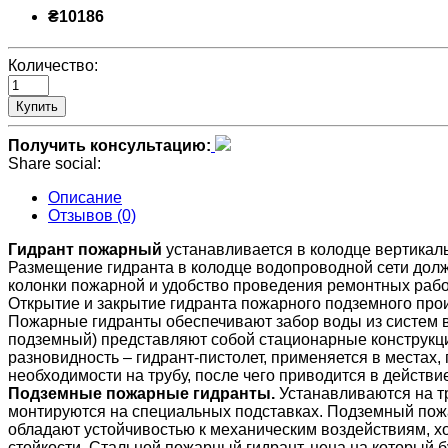
₴10186
Количество:
Купить
Получить консультацию:
Share social:
Описание
Отзывов (0)
Гидрант пожарный
устанавливается в колодце вертикал
Размещение гидранта в колодце водопроводной сети долж
колонки пожарной и удобство проведения ремонтных рабо
Открытие и закрытие гидранта пожарного подземного про
Пожарные гидранты обеспечивают забор воды из систем в
подземный) представляют собой стационарные конструкц
разновидность – гидрант-пистолет, применяется в местах, 
необходимости на трубу, после чего приводится в действи
Подземные пожарные гидранты.
Устанавливаются на т
монтируются на специальных подставках. Подземный пожа
обладают устойчивостью к механическим воздействиям, хо
стойкости. Стальной пожарный гидрант, цена на который 