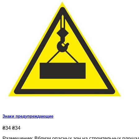
Знаки предупреждающие
₴34
₴34
Размещение: Вблизи опасных зон на строительных площадках