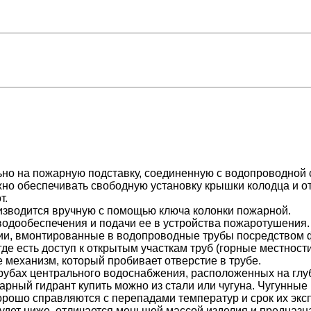
ьно на пожарную подставку, соединенную с водопроводной 
но обеспечивать свободную установку крышки колодца и о
т.
изводится вручную с помощью ключа колонки пожарной.
одообеспечения и подачи ее в устройства пожаротушения.
ии, вмонтированные в водопроводные трубы посредством 
где есть доступ к открытым участкам труб (горные местност
е механизм, который пробивает отверстие в трубе.
рубах центрального водоснабжения, расположенных на глуб
рный гидрант купить можно из стали или чугуна. Чугунные
рошо справляются с перепадами температур и срок их эксп
будет ниже, отличается меньшей массой изделия и предназн