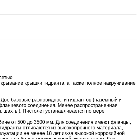
сетью.
ткрывание крышки гидранта, а также полное накручивание
 Две базовые разновидности гидрантов (наземный и
фланцевого соединения. Менее распространенная
и, шахты). Пистолет устанавливается по мере
ине от 500 до 3500 мм. Для соединения имеют фланцы,
 гидранты отливаются из высокопрочного материала,
луатации не менее 18 лет из-за высокой коррозийной
ачен для более мягких условий эксплуатации. Для