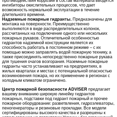
противодействия коррозии в состав материала вводятся
ингибиторы окислительных процессов, что дает
возможность нормальной эксплуатации в течение
длительного времени.
Надземные пожарные гидранты.
Предназначены для
монтажа на поверхности. Преимущественно
выполняются в виде распределительных колонок,
рассчитанных на подключение одного или нескольких
пожарных рукавов. Отличительной особенностью
гидрантов надземной конструкции является их
способность работать в постоянном режиме – с их
помощью можно заправлять водой пожарную технику, а
также присоединять непосредственно пожарные рукава
для тушения очагов возгорания. Наземные пожарные
гидранты часто устанавливают на предприятиях, в
жилых кварталах и местах с потенциальной опасностью
возникновения пожара, но их применение в регионах с
холодным климатом ограничено.
Центр пожарной безопасности ADVISER
предлагает
вашему вниманию широкую линейку
гидрантов
пожарных
,
подставки под гидрант пожарный
и
прочее
пожарное оборудование
: разветвления, гидроэлеваторы,
пеногенераторы и резиновые прокладки. Все модели
сертифицированы высокого качества и разрешены к