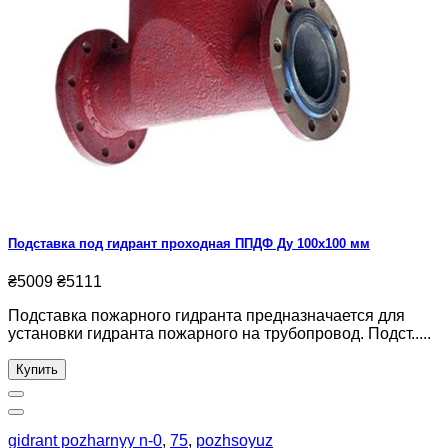
Подставка под гидрант проходная ППДФ Ду 100х100 мм
₴5009
₴5111
Подставка пожарного гидранта предназначается для
установки гидранта пожарного на трубопровод. Подст.....
Купить
gidrant pozharnyy n-0
,
75
,
pozhsoyuz