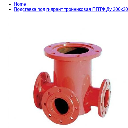
Home
Подставка под гидрант тройниковая ППТФ Ду 200х2