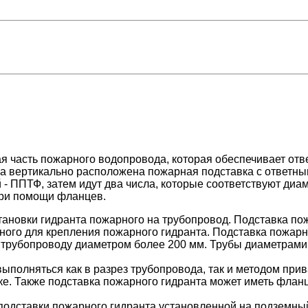
я часть пожарного водопровода, которая обеспечивает отв
ика вертикально расположена пожарная подставка с ответн
- ППТФ, затем идут два числа, которые соответствуют диа
при помощи фланцев.
ановки гидранта пожарного на трубопровод. Подставка пож
ного для крепления пожарного гидранта. Подставка пожарн
к трубопроводу диаметром более 200 мм. Трубы диаметрами
выполняться как в разрез трубопровода, так и методом при
ке. Также подставка пожарного гидранта может иметь фла
подставки пожарного гидранта установленной на подземны