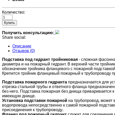
Количество:
Купить
Получить консультацию:
Share social:
Описание
Отзывов (0)
Подставка под гидрант тройниковая
- сложная фасонна
диаметра и на пожарный гидрант. В верхней части тройн
обозначение тройника фланцевого с пожарной подставкой 
Крепится тройник фланцевый пожарный к трубопроводу 
Подставка пожарного гидранта
предназначается для уст
отрезка стальной трубы и ответного фланца предназначен
без него. Подставка пожарная без днища приваривается 
имеющую днище.
Установка подставки пожарной
на трубопровод, может 
водопровода непосредственно к самой пожарной подстав
присоединения к трубопроводу
.
Фланец под пожарный гидрант
служит для соединения 