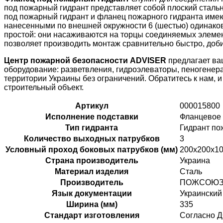
под пожарный гидрант представляет собой плоский стал
под пожарный гидрант и фланец пожарного гидранта име
нанесенными по внешней окружности 6 (шестью) одинаков
простой: они насаживаются на торцы соединяемых элемен
позволяет производить монтаж сравнительно быстро, доб
Центр пожарной безопасности ADVISER
предлагает ва
оборудование
: разветвления, гидроэлеваторы, пеногене
территории Украины без ограничений. Обратитесь к нам,
строительный объект.
Артикул
000015800
Исполнение подставки
Фланцевое
Тип гидранта
Гидрант п
Количество выходных патрубков
3
Условный проход боковых патрубков (мм)
200х200х1
Страна производитель
Украина
Материал изделия
Сталь
Производитель
ПОЖСОЮ
Язык документации
Украинский
Ширина (мм)
335
Стандарт изготовления
Согласно Д