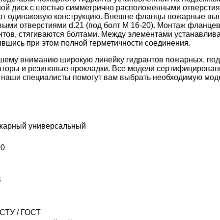
ьной диск с шестью симметрично расположенными отверсти
ют одинаковую конструкцию. Внешне фланцы пожарные выг
ыми отверстиями d.21 (под болт М 16-20). Монтаж фланцев
тов, стягиваются болтами. Между элементами устанавлива
ившись при этом полной герметичности соединения.
шему вниманию широкую линейку
гидрантов пожарных
,
под
раторы и резиновые прокладки. Все модели сертифицирован
 и наши специалисты помогут вам выбрать необходимую мод
ожарный универсальный
00
З
СТУ / ГОСТ