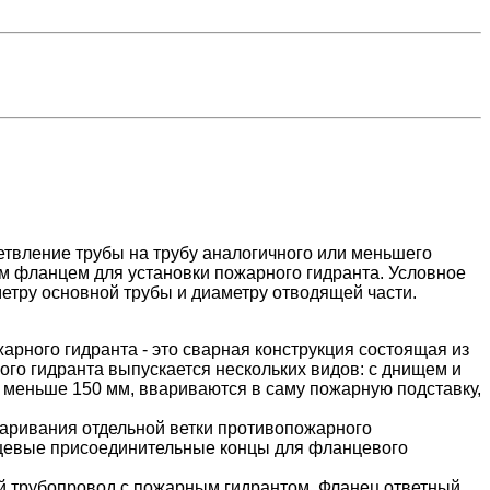
етвление трубы на трубу аналогичного или меньшего
ым фланцем для установки пожарного гидранта. Условное
метру основной трубы и диаметру отводящей части.
арного гидранта - это сварная конструкция состоящая из
ого гидранта выпускается нескольких видов: с днищем и
 меньше 150 мм, ввариваются в саму пожарную подставку,
варивания отдельной ветки противопожарного
нцевые присоединительные концы для фланцевого
й трубопровод с пожарным гидрантом. Фланец ответный