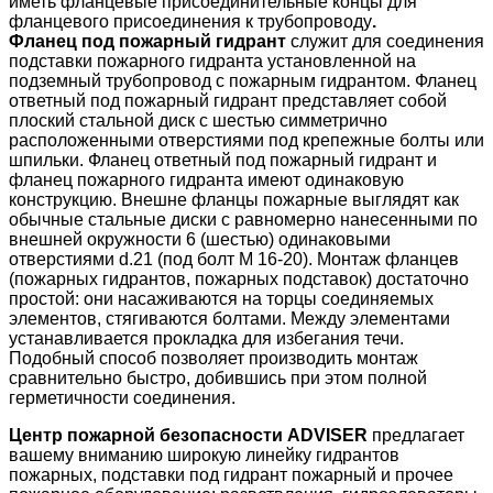
иметь фланцевые присоединительные концы для
фланцевого присоединения к трубопроводу
.
Фланец под пожарный гидрант
служит для соединения
подставки пожарного гидранта установленной на
подземный трубопровод с пожарным гидрантом. Фланец
ответный под пожарный гидрант представляет собой
плоский стальной диск с шестью симметрично
расположенными отверстиями под крепежные болты или
шпильки. Фланец ответный под пожарный гидрант и
фланец пожарного гидранта имеют одинаковую
конструкцию. Внешне фланцы пожарные выглядят как
обычные стальные диски с равномерно нанесенными по
внешней окружности 6 (шестью) одинаковыми
отверстиями d.21 (под болт М 16-20). Монтаж фланцев
(пожарных гидрантов, пожарных подставок) достаточно
простой: они насаживаются на торцы соединяемых
элементов, стягиваются болтами. Между элементами
устанавливается прокладка для избегания течи.
Подобный способ позволяет производить монтаж
сравнительно быстро, добившись при этом полной
герметичности соединения.
Центр пожарной безопасности ADVISER
предлагает
вашему вниманию широкую линейку
гидрантов
пожарных
,
подставки под гидрант пожарный
и
прочее