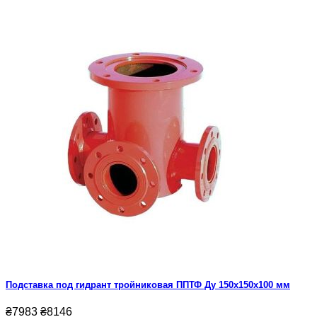
Подставка под гидрант тройниковая ППТФ Ду 150х150х100 мм
₴7983
₴8146