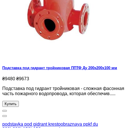
Подставка под гидрант тройниковая ППТФ Ду 200х200х100 мм
₴9480
₴9673
Подставка под гидрант тройниковая - сложная фасонная
часть пожарного водопровода, которая обеспечив.....
Купить
podstavka pod gidrant krestoobraznaya ppkf du