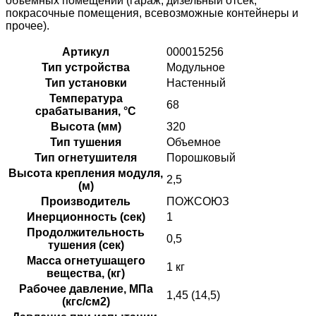
объемных помещений (гараж, дизельный отсек,
покрасочные помещения, всевозможные контейнеры и
прочее).
Артикул
000015256
Тип устройства
Модульное
Тип установки
Настенный
Температура
68
срабатывания, °C
Высота (мм)
320
Тип тушения
Объемное
Тип огнетушителя
Порошковый
Высота крепления модуля,
2,5
(м)
Производитель
ПОЖСОЮЗ
Инерционность (сек)
1
Продолжительность
0,5
тушения (сек)
Масса огнетушащего
1 кг
вещества, (кг)
Рабочее давление, МПа
1,45 (14,5)
(кгс/см2)