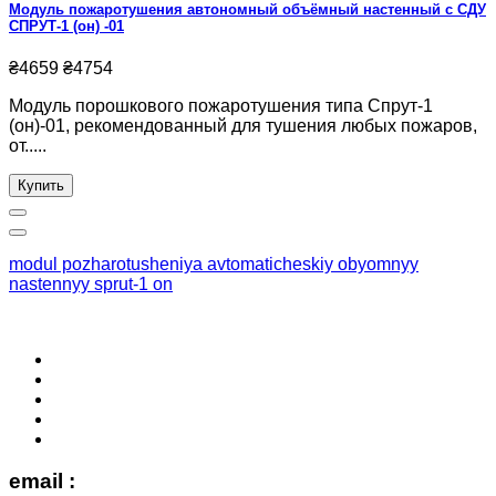
Модуль пожаротушения автономный объёмный настенный с СДУ
СПРУТ-1 (он) -01
₴4659
₴4754
Модуль порошкового пожаротушения типа Спрут-1
(он)-01, рекомендованный для тушения любых пожаров,
от.....
Купить
modul pozharotusheniya avtomaticheskiy obyomnyy
nastennyy sprut-1 on
email :