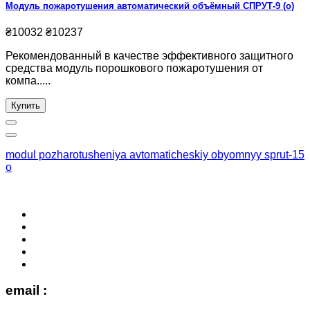
Модуль пожаротушения автоматический объёмный СПРУТ-9 (о)
₴10032
₴10237
Рекомендованный в качестве эффективного защитного
средства модуль порошкового пожаротушения от
компа.....
Купить
modul pozharotusheniya avtomaticheskiy obyomnyy sprut-15
o
email :