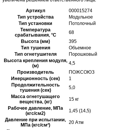
Артикул
000015274
Тип устройства
Модульное
Тип установки
Потолочный
Температура
68
срабатывания, °C
Высота (мм)
395
Тип тушения
Объемное
Тип огнетушителя
Порошковый
Высота крепления модуля,
4,5
(м)
Производитель
ПОЖСОЮЗ
Инерционность (сек)
1
Продолжительность
5,0
тушения (сек)
Масса огнетушащего
15 кг
вещества, (кг)
Рабочее давление, МПа
1,45 (14,5)
(кгс/см2)
Давление при испытании,
20 Атм
МПа (кгс/см²)