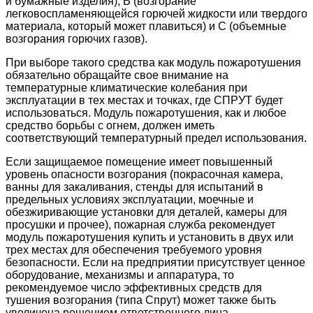
и бумажные изделия), В (возгорание
легковоспламеняющейся горючей жидкости или твердого
материала, который может плавиться) и С (объемные
возгорания горючих газов).
При выборе такого средства как модуль пожаротушения
обязательно обращайте свое внимание на
температурные климатические колебания при
эксплуатации в тех местах и точках, где СПРУТ будет
использоваться. Модуль пожаротушения, как и любое
средство борьбы с огнем, должен иметь
соответствующий температурный предел использования.
Если защищаемое помещение имеет повышенный
уровень опасности возгорания (покрасочная камера,
ванны для закаливания, стенды для испытаний в
предельных условиях эксплуатации, моечные и
обезжиривающие установки для деталей, камеры для
просушки и прочее), пожарная служба рекомендует
модуль пожаротушения купить и установить в двух или
трех местах для обеспечения требуемого уровня
безопасности. Если на предприятии присутствует ценное
оборудование, механизмы и аппаратура, то
рекомендуемое число эффективных средств для
тушения возгорания (типа Спрут) может также быть
увеличена решением ответственного лица.