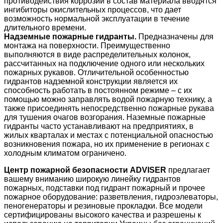
противодействия коррозии в состав материала вводятся
ингибиторы окислительных процессов, что дает
возможность нормальной эксплуатации в течение
длительного времени.
Надземные пожарные гидранты.
Предназначены для
монтажа на поверхности. Преимущественно
выполняются в виде распределительных колонок,
рассчитанных на подключение одного или нескольких
пожарных рукавов. Отличительной особенностью
гидрантов надземной конструкции является их
способность работать в постоянном режиме – с их
помощью можно заправлять водой пожарную технику, а
также присоединять непосредственно пожарные рукава
для тушения очагов возгорания. Наземные пожарные
гидранты часто устанавливают на предприятиях, в
жилых кварталах и местах с потенциальной опасностью
возникновения пожара, но их применение в регионах с
холодным климатом ограничено.
Центр пожарной безопасности ADVISER
предлагает
вашему вниманию широкую линейку
гидрантов
пожарных
,
подставки под гидрант пожарный
и
прочее
пожарное оборудование
: разветвления, гидроэлеваторы,
пеногенераторы и резиновые прокладки. Все модели
сертифицированы высокого качества и разрешены к