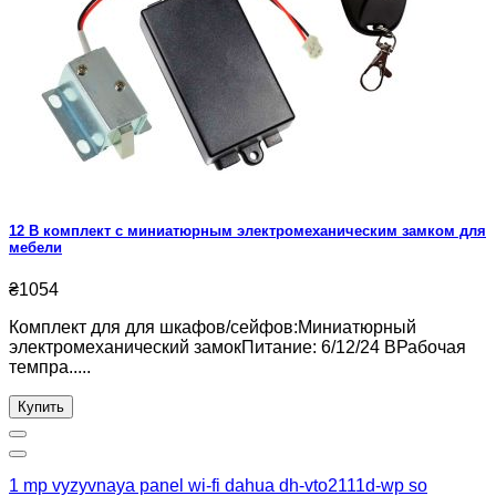
12 В комплект с миниатюрным электромеханическим замком для
мебели
₴1054
Комплект для для шкафов/сейфов:Миниатюрный
электромеханический замокПитание: 6/12/24 ВРабочая
темпра.....
Купить
1 mp vyzyvnaya panel wi-fi dahua dh-vto2111d-wp so