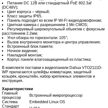
Питание DC 12В или стандартный PoE 802.3af
(DC48V);
Цвет корпуса – чёрный;
Класс защиты IP65.
Панель подходит ко всем IP Wi-Fi видеодомофонам;
Цветная камера с разрешением 1 Мп CMOS;
Регулируемый широкоугольный объектив с фокусным
расстоянием 2.2мм;
Угол обзора по горизонтали: 105°;
Вызов внутреннего монитора и центра управления;
Встроенный блок памяти;
Ночное видение;
Накладной монтаж;
Корпус панели влагозащищенный из пластика;
В комплекте поставки к видеопанели Dahua VTO2111D-
WP прилагаются шлейфы коммутации, защитный
козырёк, кронштейн, набор крепежных элементов и
инструкция.
Характеристики
Главный
Встроенный микропроцессор
процессор
Система
Embedded Linux OS
Стандарт