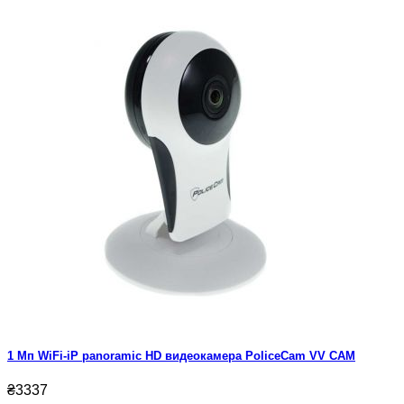
1 Мп WiFi-iP panoramic HD видеокамера PoliceCam VV CAM
₴3337