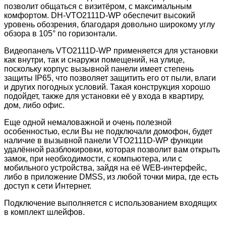
позволит общаться с визитёром, с максимальным
комфортом. DH-VTO2111D-WP обеспечит высокий
уровень обозрения, благодаря довольно широкому углу
обзора в 105° по горизонтали.
Видеопанель VTO2111D-WP применяется для установки
как внутри, так и снаружи помещений, на улице,
поскольку корпус вызывной панели имеет степень
защиты IP65, что позволяет защитить его от пыли, влаги
и других погодных условий. Такая конструкция хорошо
подойдет, также для установки её у входа в квартиру,
дом, либо офис.
Еще одной немаловажной и очень полезной
особенностью, если Вы не подключали домофон, будет
наличие в вызывной панели VTO2111D-WP функции
удалённой разблокировки, которая позволит вам открыть
замок, при необходимости, с компьютера, или с
мобильного устройства, зайдя на её WEB-интерфейс,
либо в приложение DMSS, из любой точки мира, где есть
доступ к сети Интернет.
Подключение выполняется с использованием входящих
в комплект шлейфов.