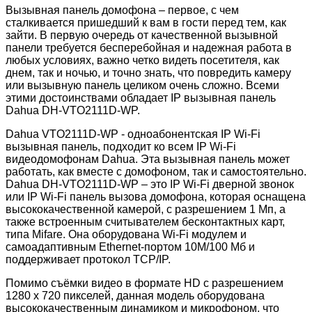
Вызывная панель домофона – первое, с чем
сталкивается пришедший к вам в гости перед тем, как
зайти. В первую очередь от качественной вызывной
панели требуется бесперебойная и надежная работа в
любых условиях, важно четко видеть посетителя, как
днем, так и ночью, и точно знать, что повредить камеру
или вызывную панель целиком очень сложно. Всеми
этими достоинствами обладает IP вызывная панель
Dahua DH-VTO2111D-WP.
Dahua VTO2111D-WP - одноабонентская IP Wi-Fi
вызывная панель, подходит ко всем IP Wi-Fi
видеодомофонам Dahua. Эта вызывная панель может
работать, как вместе с домофоном, так и самостоятельно.
Dahua DH-VTO2111D-WP – это IP Wi-Fi дверной звонок
или IP Wi-Fi панель вызова домофона, которая оснащена
высококачественной камерой, с разрешением 1 Мп, а
также встроенным считывателем бесконтактных карт,
типа Mifare. Она оборудована Wi-Fi модулем и
самоадаптивным Ethernet-портом 10М/100 Мб и
поддерживает протокол TCP/IP.
Помимо съёмки видео в формате HD с разрешением
1280 х 720 пикселей, данная модель оборудована
высококачественным динамиком и микрофоном, что