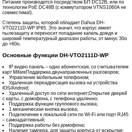
Питание производится посредством БП DC12В, или по
технологии PoE DC48В (с коммутатором VTNS1060A не
совместима!).
Степень защиты, которой обладает Dahua DH-
VTO2211D-WP IP65. Это значит, что корпус имеет
пылезащиту и переносит попадание капель дождя и
широкий температурный диапазон работы, от минус 30о
до +60о.
Основные функции DH-VTO2111D-WP
IP видео панель – одно абонентская, со считывателем
карт MifareПоддержка двунаправленных разговоров;
Управление мобильным телефоном;
Удаленная переадресация вызова на устройства
IOS/Android;
Удаленный доступ по сети интернет;Открытие дверей
с карты, с домофона, с телефона удаленно;
Поддержка функции группового вызова;
1 механическая кнопка вызова;
Подключение к локальной сети по Wi-Fi или порт RJ45
– самоадаптивный;
Поддержка работы без домофона;
Наличие тампера, для защиты корпуса от вскрытия;