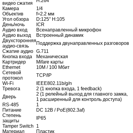
H.264
видео сжатия
Камера
1/4
Объектив
f=2.2 мм
Угол обзора
D:125° H:105
День/ночь
ICR
Аудио вход
Всенаправленный микрофон
Аудио выход
Встроенный динамик
Двухсторонняя
Поддержка двунаправленных разговоров
аудио-связь
Сжатие аудио
G.711
Кнопка входа
Механическая
Картридер
Mifare карты
Ethernet
10M / 100 Мбит
Сетевой
TCP/IP
протокол
Wi-Fi
IEEE802.11b/g/n
Тревога
2 (1 кнопка входа, 1 feedback)
2 (1 релейный выход для главного замка,
Дверь
1 расширенный для контроль доступа)
RS-485
1
Питание
DC 12В / PoE(802.3af)
Степень
IP65
защиты
Tamper Switch
1
Материал
Пластик