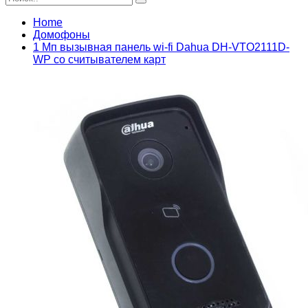
Home
Домофоны
1 Мп вызывная панель wi-fi Dahua DH-VTO2111D-
WP со считывателем карт