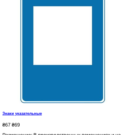
Знаки указательные
₴67
₴69