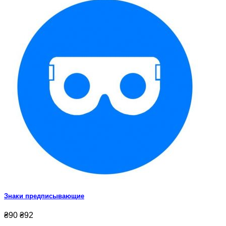
Знаки предписывающие
₴90
₴92