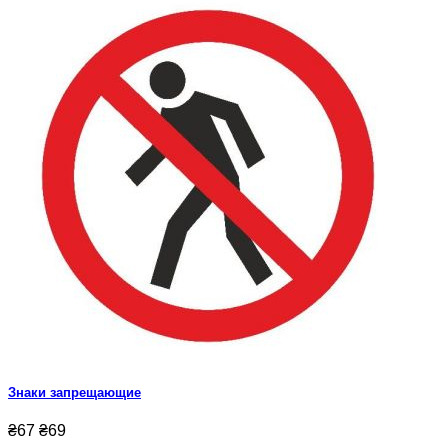
Знаки запрещающие
₴67
₴69