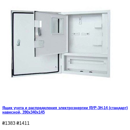
Ящик учета и распределения электроэнергии ЯУР-3Н-14 (стандарт)
навесной, 390x340x145
₴1383
₴1411