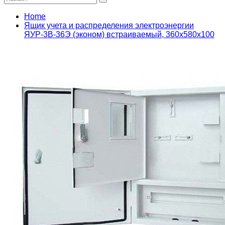
Home
Ящик учета и распределения электроэнергии
ЯУР-3В-36Э (эконом) встраиваемый, 360x580x100