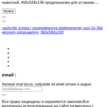
навесной, 400x529x136 предназначен для установк.....
Купить
yashchik ucheta i raspredeleniya elektroenergii yaur-3v-36e
ekonom vstraivaemyy
,
360x580x100
email :
Aenean erat lacus, vulputate sit amet ornare a augue.
Все права защищены и охраняются законом.Все
материалы использованные на сайте размещены с