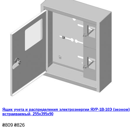
Ящик учета и распределения электроэнергии ЯУР-1В-10Э (эконом)
встраиваемый, 255x395x90
₴809
₴826