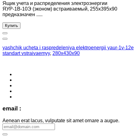
Ящик учета и распределения электроэнергии
ЯУР-1В-10Э (эконом) встраиваемый, 255x395x90
предназначен .....
Купить
yashchik ucheta i raspredeleniya elektroenergii yaur-1v-12e
standart vstraivaemyy
,
280x430x90
email :
Aenean erat lacus, vulputate sit amet ornare a augue.