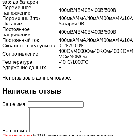
заряда батареи
Переменное
400мВ/4В/40В/400В/500В
напряжение
Переменный ток
400мкA/4мА/40мА/400мА/4А/10A
Питание
батарея 9В
Постоянное
400мВ/4В/40В/400В/500В
напряжение
Постоянный ток
400мкA/4мА/40мА/400мА/4А/10A
Скважность импульсов
0.1%/99.9%
400Ом/4000Ом/40KОм/400KОм/4
Сопротивление
MОм/40MОм
Температура
-40°C/1000°C
Удержание данных
+
Нет отзывов о данном товаре.
Написать отзыв
Ваше имя:
Ваш отзыв: