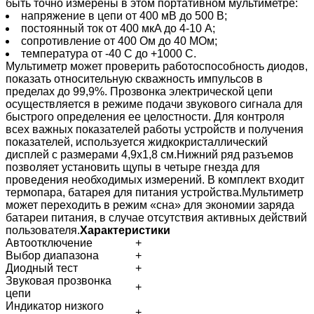
быть точно измерены в этом портативном мультиметре:
напряжение в цепи от 400 мВ до 500 В;
постоянный ток от 400 мкA до 4-10 A;
сопротивление от 400 Ом до 40 MОм;
температура от -40 C до +1000 C.
Мультиметр может проверить работоспособность диодов,
показать относительную скважность импульсов в
пределах до 99,9%. Прозвонка электрической цепи
осуществляется в режиме подачи звукового сигнала для
быстрого определения ее целостности. Для контроля
всех важных показателей работы устройств и получения
показателей, используется жидкокристаллический
дисплей с размерами 4,9х1,8 см.Нижний ряд разъемов
позволяет установить щупы в четыре гнезда для
проведения необходимых измерений. В комплект входит
термопара, батарея для питания устройства.Мультиметр
может переходить в режим «сна» для экономии заряда
батареи питания, в случае отсутствия активных действий
пользователя.
Характеристики
Автоотключение
+
Выбор диапазона
+
Диодный тест
+
Звуковая прозвонка
+
цепи
Индикатор низкого
+