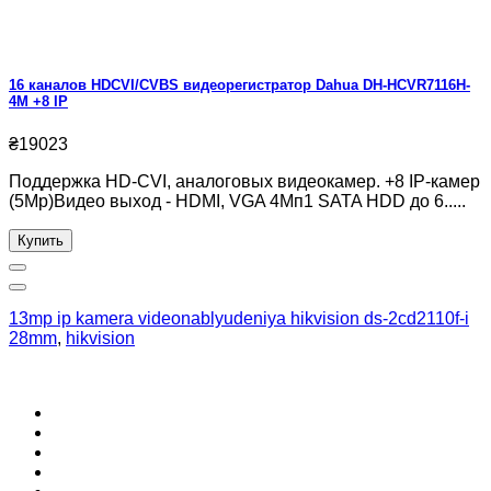
16 каналов HDCVI/CVBS видеорегистратор Dahua DH-HCVR7116H-
4M +8 IP
₴19023
Поддержка HD-CVI, аналоговых видеокамер. +8 IP-камер
(5Мр)Видео выход - HDMI, VGA 4Мп1 SATA HDD до 6.....
Купить
13mp ip kamera videonablyudeniya hikvision ds-2cd2110f-i
28mm
,
hikvision