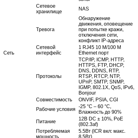
Сетевое
NAS
хранилище
Обнаружение
движения, оповещение
Тревога
при попытке кражи,
отключения сети,
конфликт IP-адреса
Сетевой
1 RJ45 10 M/100 M
Сеть
интерфейс
Ethernet порт
TCP/IP, ICMP, HTTP,
HTTPS, FTP, DHCP,
DNS, DDNS, RTP,
Протоколы
RTSP, RTCP, NTP,
UPnP, SMTP, SNMP,
IGMP, 802.1X, QoS, IPv6,
Bonjour
Совместимость
ONVIF, PSIA, CGI
-25 °C – 60 °C,
Рабочие условия
Влажность до 90%
12В DC ± 10%, PoE
Питание
(802.3af)
Потребляемая
5.5Вт (ICR вкл: макс.
мощность
8.5Вт)