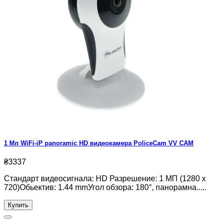
1 Мп WiFi-iP panoramic HD видеокамера PoliceCam VV CAM
₴3337
Стандарт видеосигнала: HD Разрешение: 1 МП (1280 х
720)Обьектив: 1.44 mmУгол обзора: 180°, панорамна.....
Купить