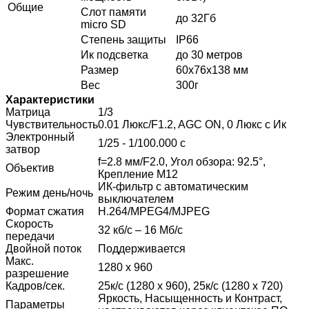
Общие
Слот памяти
до 32Гб
micro SD
Степень защиты
IP66
Ик подсветка
до 30 метров
Размер
60x76x138 мм
Вес
300г
Характеристики
Матрица
1/3
Чувствительность
0.01 Люкс/F1.2, AGC ON, 0 Люкс с Ик
Электронный
1/25 - 1/100.000 с
затвор
f=2.8 мм/F2.0, Угол обзора: 92.5°,
Объектив
Крепление М12
ИК-фильтр с автоматическим
Режим день/ночь
выключателем
Формат сжатия
H.264/MPEG4/MJPEG
Скорость
32 кб/с – 16 Мб/с
передачи
Двойной поток
Поддерживается
Макс.
1280 x 960
разрешение
Кадров/сек.
25к/с (1280 x 960), 25к/с (1280 x 720)
Яркость, Насыщенность и Контраст,
Параметры