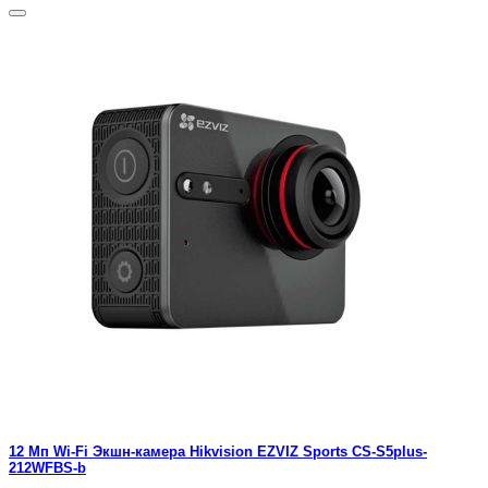
12 Мп Wi-Fi Экшн-камера Hikvision EZVIZ Sports CS-S5plus-
212WFBS-b