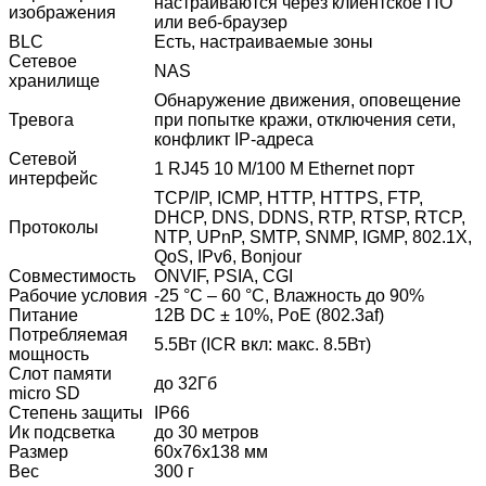
настраиваются через клиентское ПО
изображения
или веб-браузер
BLC
Есть, настраиваемые зоны
Сетевое
NAS
хранилище
Обнаружение движения, оповещение
Тревога
при попытке кражи, отключения сети,
конфликт IP-адреса
Сетевой
1 RJ45 10 M/100 M Ethernet порт
интерфейс
TCP/IP, ICMP, HTTP, HTTPS, FTP,
DHCP, DNS, DDNS, RTP, RTSP, RTCP,
Протоколы
NTP, UPnP, SMTP, SNMP, IGMP, 802.1X,
QoS, IPv6, Bonjour
Совместимость
ONVIF, PSIA, CGI
Рабочие условия
-25 °C – 60 °C, Влажность до 90%
Питание
12В DC ± 10%, PoE (802.3af)
Потребляемая
5.5Вт (ICR вкл: макс. 8.5Вт)
мощность
Слот памяти
до 32Гб
micro SD
Степень защиты
IP66
Ик подсветка
до 30 метров
Размер
60x76x138 мм
Вес
300 г