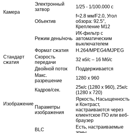
Электронный
1/25 - 1/100.000 с
затвор
Камера
f=2.8 мм/F2.0, Угол
Объектив
обзора: 92.5°,
Крепление М12
ИК-фильтр с
Режим день/ночь
автоматическим
выключателем
Формат сжатия
H.264/MPEG4/MJPEG
Стандарт
Скорость
32 кб/с – 16 Мб/с
сжатия
передачи
Двойной поток
Поддерживается
Макс.
1280 x 960
разрешение
25к/с (1280 x 960), 25к/с
Кадров/сек.
(1280 x 720)
Яркость, Насыщенность
Изображение
и Контраст,
Параметры
настраиваются через
изображения
клиентское ПО или веб-
браузер
Есть,
настраиваемые
BLC
зоны