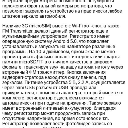
В зеркале предусмотрена возможность регулировки
положения фронтальной камеры регистратора, что
позволяет закреплять устройство на практически любое
штатное зеркало автомобиля.
Наличие 3G (microSIM) вместе с Wi-Fi хот-спот, а также
FM Transmitter, делают данный регистратор еще и
мультимедийным устройством. Регистратор имеет
операционную систему Android 5.0, что позволяет
устанавливать и запускать на навигаторе различные
программы. На 10-и дюймовом, ярком экране можно
просматривать фильмы онлан с интернета или с карты
памяти microSD/TF в отличном качестве в широком
формате, транслируя звук на вашу автомагнитолу через
встроенный ФМ трансмиттер. Кнопка включения
видеорегистратора находится снизу панели, под
зеркалом. Питание устройства 5 В, 2.2 А, осуществляется
через mini USB разъем от USB провода или
прикуривателя, с помощью адаптера, который имеется в
комплекте, регистратор с дисплеем включается
автоматически при подаче напряжения. Так же зеркало
имеет встроенный литиевый аккумулятор, благодаря
чему регистратор может продолжать запись при
отсутствии напряжения, во время остановок и т.п.
Регистратор позволяет вести фото/видео запись со