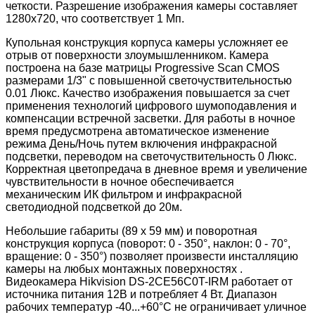
четкости. Разрешение изображения камеры составляет
1280х720, что соответствует 1 Мп.
Купольная конструкция корпуса камеры усложняет ее
отрыв от поверхности злоумышленником. Камера
построена на базе матрицы Progressive Scan CMOS
размерами 1/3" с повышенной светочуствительностью
0.01 Люкс. Качество изображения повышается за счет
применения технологий цифрового шумоподавления и
компенсации встречной засветки. Для работы в ночное
время предусмотрена автоматическое изменение
режима День/Ночь путем включения инфракрасной
подсветки, переводом на светочуствительность 0 Люкс.
Корректная цветопредача в дневное время и увеличение
чувствительности в ночное обеспечивается
механическим ИК фильтром и инфракрасной
светодиодной подсветкой до 20м.
Небольшие габариты (89 х 59 мм) и поворотная
конструкция корпуса (поворот: 0 - 350°, наклон: 0 - 70°,
вращение: 0 - 350°) позволяет произвести инсталляцию
камеры на любых монтажных поверхностях .
Видеокамера Hikvision DS-2CE56C0T-IRM работает от
источника питания 12В и потребляет 4 Вт. Диапазон
рабочих температур -40...+60°C не ограничивает уличное