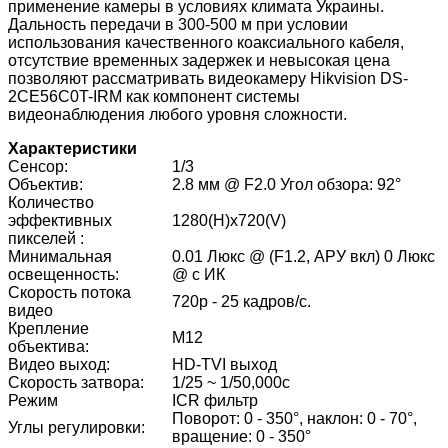
применение камеры в условиях климата Украины.
Дальность передачи в 300-500 м при условии
использования качественного коаксиального кабеля,
отсутствие временных задержек и невысокая цена
позволяют рассматривать видеокамеру Hikvision DS-
2CE56C0T-IRM как компонент системы
видеонаблюдения любого уровня сложности.
Характеристики
Сенсор:
1/3
Объектив:
2.8 мм @ F2.0 Угол обзора: 92°
Количество
эффективных
1280(H)x720(V)
пикселей :
Минимальная
0.01 Люкс @ (F1.2, АРУ вкл) 0 Люкс
освещенность:
@ с ИК
Скорость потока
720p - 25 кадров/с.
видео
Крепление
М12
объектива:
Видео выход:
HD-TVI выход
Скорость затвора:
1/25 ~ 1/50,000с
Режим
ICR фильтр
Поворот: 0 - 350°, наклон: 0 - 70°,
Углы регулировки:
вращение: 0 - 350°