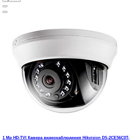
1 Mp HD-TVI Камера видеонаблюдения Hikvision DS-2CE56C0T-