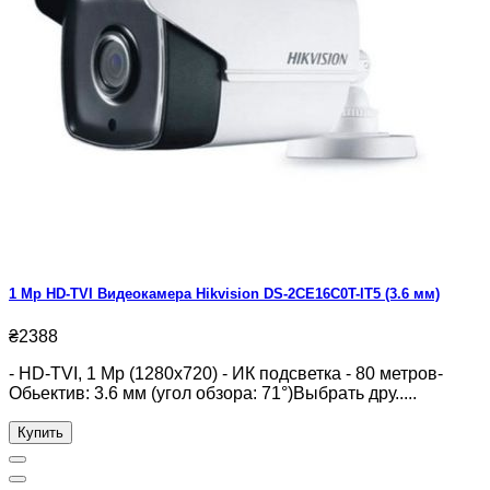
1 Mp HD-TVI Видеокамера Hikvision DS-2CE16C0T-IT5 (3.6 мм)
₴2388
- HD-TVI, 1 Mp (1280x720) - ИК подсветка - 80 метров-
Обьектив: 3.6 мм (угол обзора: 71°)Выбрать дру.....
Купить