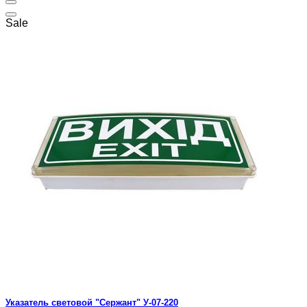
Sale
Указатель световой "Сержант" У-07-220