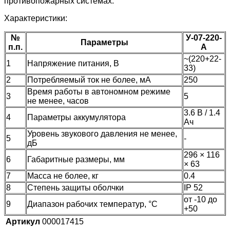
противопожарных системах.
Характеристики:
№
У-07-220-
Параметры
п.п.
А
~(220+22-
1
Напряжение питания, В
33)
2
Потребляемый ток не более, мА
250
Время работы в автономном режиме
3
5
не менее, часов
3.6 В / 1.4
4
Параметры аккумулятора
Ач
Уровень звукового давления не менее,
5
-
дБ
296 × 116
6
Габаритные размеры, мм
× 63
7
Масса не более, кг
0.4
8
Степень защиты оболчки
IP 52
от -10 до
9
Диапазон рабочих температур, °С
+50
Артикул
000017415