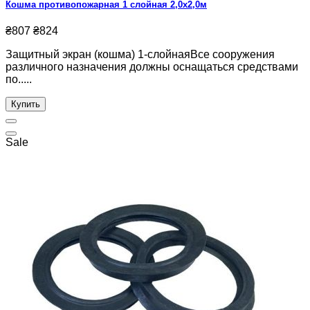
Кошма противопожарная 1 слойная 2,0х2,0м
₴807
₴824
Защитный экран (кошма) 1-слойнаяВсе сооружения
различного назначения должны оснащаться средствами
по.....
Купить
Sale