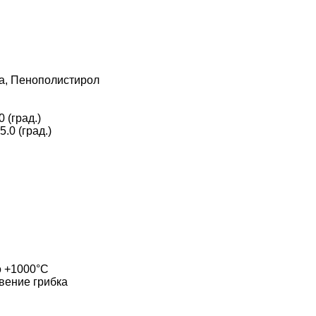
а, Пенополистирол
(град.)
0 (град.)
 +1000°С
вение грибка