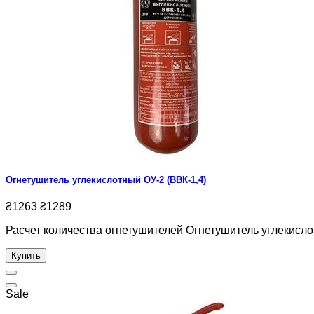
Огнетушитель углекислотный ОУ-2 (ВВК-1,4)
₴1263
₴1289
Расчет количества огнетушителей Огнетушитель углекислотн
Купить
Sale