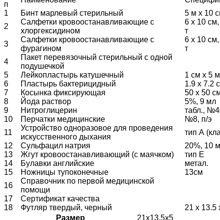
п
1
Бинт марлевый стерильный
5 м х 10 
Салфетки кровоостанавливающие с
6 х 10 см,
2
хлоргексидином
т
Салфетки кровоостанавливающие с
6 х 10 см,
3
фурагином
т
Пакет перевязочный стерильный с одной
4
подушечкой
5
Лейкопластырь катушечный
1 см х 5 м
6
Пластырь бактерицидный
1.9 х 7.2 
7
Косынка фиксирующая
50 х 50 см
8
Йода раствор
5%, 9 мл
9
Нитроглицерин
табл., №4
10
Перчатки медицинские
№8, п/э
Устройство одноразовое для проведения
11
тип А (кл
искусственного дыхания
12
Сульфацил натрия
20%, 10 
13
Жгут кровоостанавливающий (с маячком)
тип Е
14
Булавки английские
метал.
15
Ножницы тупоконечные
13см
Справочник по первой медицинской
16
помощи
17
Сертификат качества
18
Футляр твердый, черный
21 х 13.5 
Размер
21х13,5х5