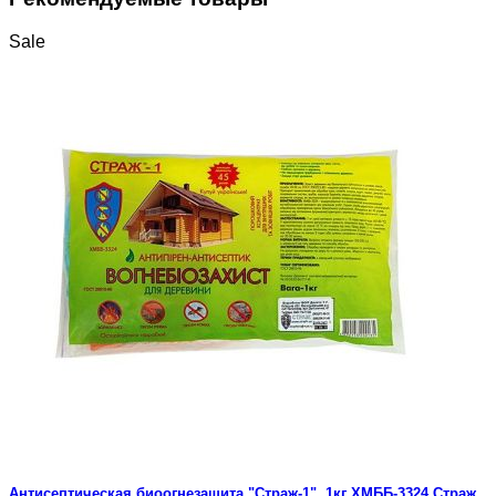
Sale
Антисептическая биоогнезащита "Страж-1", 1кг ХМББ-3324 Страж