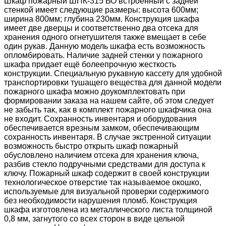
Шкаф пожарный ШПК-315 ВО встроенный с задней
стенкой имеет следующие размеры: высота 600мм;
ширина 800мм; глубина 230мм. Конструкция шкафа
имеет две дверцы и соответственно два отсека для
хранения одного огнетушителя также вмещает в себе
один рукав. Данную модель шкафа есть возможность
опломбировать. Наличие задней стенки у пожарного
шкафа придает ещё болеепрочную жесткость
конструкции. Специальную рукавную кассету для удобной
транспортировки тушащего вещества для данной модели
пожарного шкафа можно доукомплектовать при
формировании заказа на нашем сайте, об этом следует
не забыть так, как в комплект пожарного шкафчика она
не входит. Сохранность инвентаря и оборудования
обеспечивается врезным замком, обеспечивающим
сохранность инвентаря. В случае экстренной ситуации
возможность быстро открыть шкаф пожарный
обусловлено наличием отсека для хранения ключа,
разбив стекло подручными средствами для доступа к
ключу. Пожарный шкаф содержит в своей конструкции
технологическое отверстие так называемое окошко,
используемые для визуальной проверки содержимого
без необходимости нарушения пломб. Конструкция
шкафа изготовлена из металлического листа толщиной
0,8 мм, загнутого со всех сторон в виде цельной