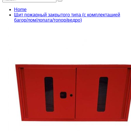
Home
Щит пожарный закрытого типа (с комплектацией
багор/лом/лопата/топор/ведро)