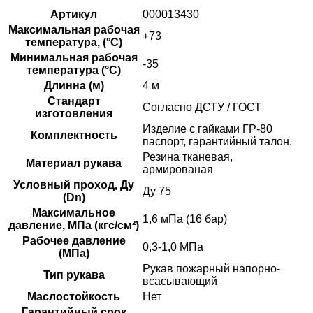
Артикул
000013430
Максимальная рабочая
+73
температура, (°C)
Минимальная рабочая
-35
температура (°C)
Длинна (м)
4 м
Стандарт
Согласно ДСТУ / ГОСТ
изготовления
Изделие с гайками ГР-80
Комплектность
паспорт, гарантийный талон.
Резина тканевая,
Материал рукава
армированая
Условный проход, Ду
Ду 75
(Dn)
Максимальное
1,6 мПа (16 бар)
давление, МПа (кгс/см²)
Рабочее давление
0,3-1,0 МПа
(МПа)
Рукав пожарный напорно-
Тип рукава
всасывающий
Маслостойкость
Нет
Гарантийный срок