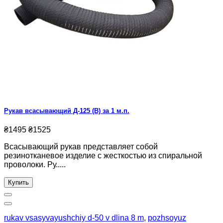
Рукав всасывающий Д-125 (В) за 1 м.п.
₴1495
₴1525
Всасывающий рукав представляет собой
резинотканевое изделие с жесткостью из спиральной
проволоки. Ру.....
Купить
rukav vsasyvayushchiy d-50 v dlina 8 m
,
pozhsoyuz