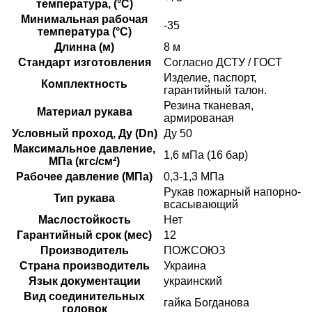
температура, (°C)
Минимальная рабочая
-35
температура (°C)
Длинна (м)
8 м
Стандарт изготовления
Согласно ДСТУ / ГОСТ
Изделие, паспорт,
Комплектность
гарантийный талон.
Резина тканевая,
Материал рукава
армированая
Условный проход, Ду (Dn)
Ду 50
Максимальное давление,
1,6 мПа (16 бар)
МПа (кгс/см²)
Рабочее давление (МПа)
0,3-1,3 МПа
Рукав пожарный напорно-
Тип рукава
всасывающий
Маслостойкость
Нет
Гарантийный срок (мес)
12
Производитель
ПОЖСОЮЗ
Страна производитель
Украина
Язык документации
украинский
Вид соединительных
гайка Богданова
головок