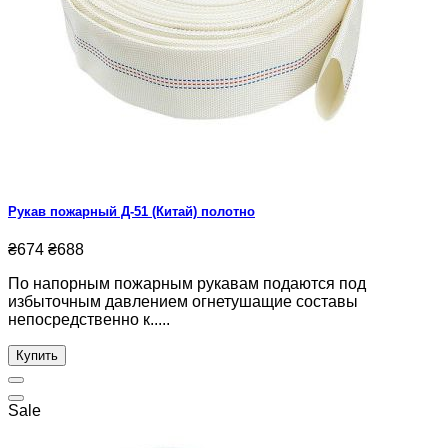
Рукав пожарный Д-51 (Китай) полотно
₴674
₴688
По напорным пожарным рукавам подаются под
избыточным давлением огнетушащие составы
непосредственно к.....
Купить
Sale