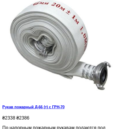
Рукав пожарный Д-66 (т) с ГРН-70
₴2338
₴2386
По напорным пожарным рукавам подаются под