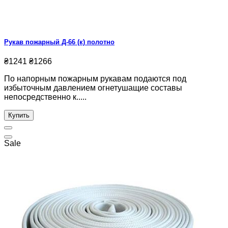
Рукав пожарный Д-66 (к) полотно
₴1241
₴1266
По напорным пожарным рукавам подаются под
избыточным давлением огнетушащие составы
непосредственно к.....
Купить
Sale