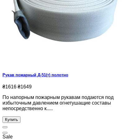
Рукав пожарный Д-51(т) полотно
₴1616
₴1649
По напорным пожарным рукавам подаются под
избыточным давлением огнетушащие составы
непосредственно к.....
Купить
Sale