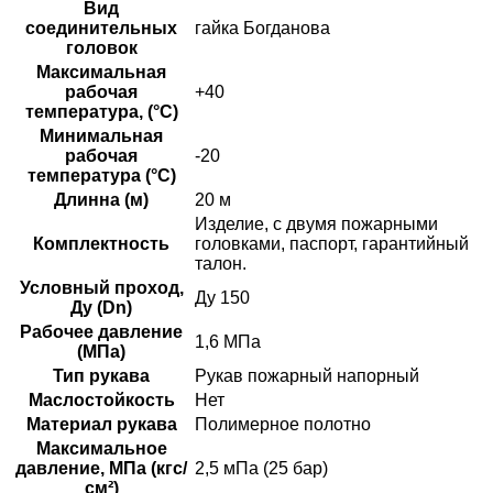
Вид
соединительных
гайка Богданова
головок
Максимальная
рабочая
+40
температура, (°C)
Минимальная
рабочая
-20
температура (°C)
Длинна (м)
20 м
Изделие, с двумя пожарными
Комплектность
головками, паспорт, гарантийный
талон.
Условный проход,
Ду 150
Ду (Dn)
Рабочее давление
1,6 МПа
(МПа)
Тип рукава
Рукав пожарный напорный
Маслостойкость
Нет
Материал рукава
Полимерное полотно
Максимальное
давление, МПа (кгс/
2,5 мПа (25 бар)
см²)