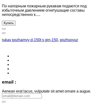
По напорным пожарным рукавам подаются под
избыточным давлением огнетушащие составы
непосредственно к.....
Купить
rukav pozharnyy d-150t s grn-150
,
pozhsoyuz
email :
Aenean erat lacus, vulputate sit amet ornare a augue.