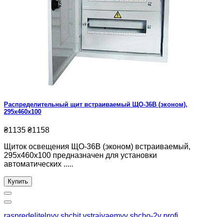
Распределительный щит встраиваемый ЩО-36В (эконом),
295x460x100
₴1135
₴1158
Щиток освещения ЩО-36В (эконом) встраиваемый,
295x460x100 предназначен для установки
автоматических .....
Купить
raspredelitelnyy shchit vstraivaemyy shcho-2v profi
,