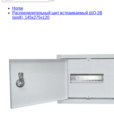
Home
Распределительный щит встраиваемый ЩО-2В
(profi), 145x275x120