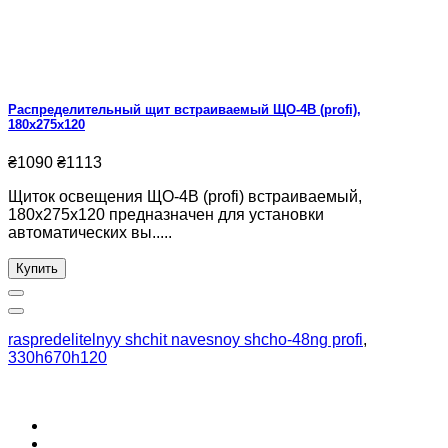
Распределительный щит встраиваемый ЩО-4В (profi),
180x275x120
₴1090
₴1113
Щиток освещения ЩО-4В (profi) встраиваемый,
180x275x120 предназначен для установки
автоматических вы.....
Купить
raspredelitelnyy shchit navesnoy shcho-48ng profi
,
330h670h120