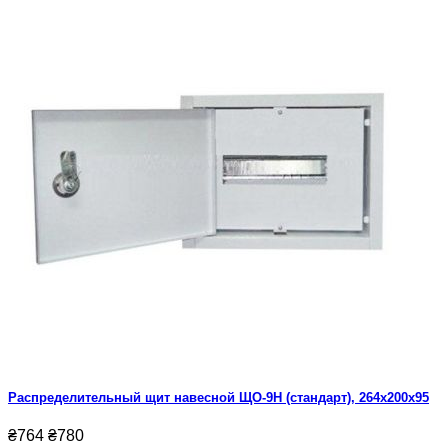
Распределительный щит навесной ЩО-9Н (стандарт), 264x200x95
₴764
₴780