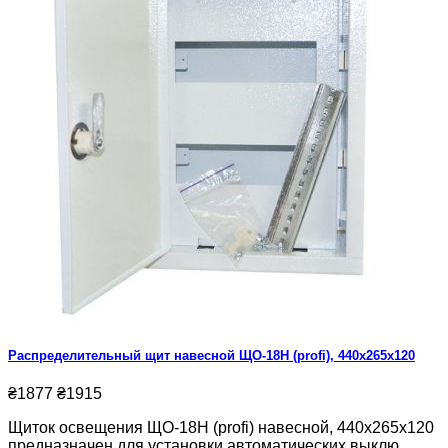
Распределительный щит навесной ЩО-18Н (profi), 440x265x120
₴1877
₴1915
Щиток освещения ЩО-18Н (profi) навесной, 440x265x120
предназначен для установки автоматических выклю.....