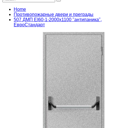
Home
Противопожарные двери и преграды
507 ДМП ЕІ60-1-2000х1100 "антипаника",
ЕвроСтандарт