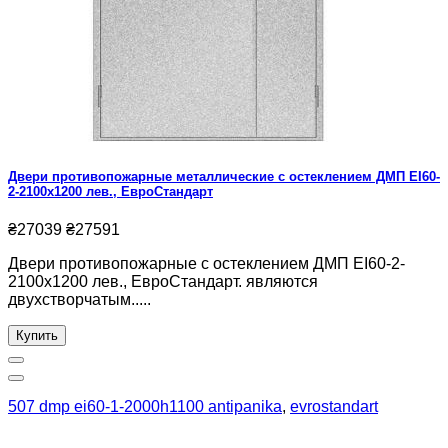
Двери противопожарные металлические с остеклением ДМП ЕІ60-
2-2100x1200 лев., ЕвроСтандарт
₴27039
₴27591
Двери противопожарные с остеклением ДМП ЕІ60-2-
2100x1200 лев., ЕвроСтандарт. являются
двухстворчатым.....
Купить
507 dmp ei60-1-2000h1100 antipanika
,
evrostandart