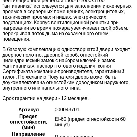
вентиляционной решеткой ЕІ60-1-2000х1100
"антипаника" используется для заполнения инженерных
проемов в серверных помещениях, электрощитовых,
технических проемах и нишах, электрических
подстанциях. Корпус вентиляционной решетки при
нагревании во время пожара увеличивает свой объем,
перекрывая поток дыма из охваченного огнем
помещения.
В базовую комплектацию одностворчатой двери входит
дверное полотно, дверной короб, огнестойкий
цилиндрический замок с набором ключей и замок
«антипаника», паспорт готового изделия, копия
Сертификата компании-производителя, гарантийный
талон. По желанию Покупателя дверь может быть
доукомплектована огнестойким доводчиком наружного,
внутреннего или напольного типа.
Срок гарантии на двери - 12 месяцев.
Артикул
000043701
Предел
ЕІ-60 (предел огнестойкости 60
огнестойкости,
минут)
(мин)
Направление
Правосторонняя