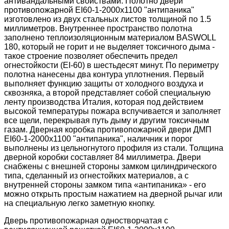
антивандальными свойствами. Полотно двери
противопожарной ЕІ60-1-2000х1100 "антипаника"
изготовлено из двух стальных листов толщиной по 1.5
миллиметров. Внутреннее пространство полотна
заполнено теплоизоляционным материалом BASWOLL
180, который не горит и не выделяет токсичного дыма -
такое строение позволяет обеспечить предел
огнестойкости (EI-60) в шестьдесят минут. По периметру
полотна нанесены два контура уплотнения. Первый
выполняет функцию защиты от холодного воздуха и
сквозняка, а второй представляет собой специальную
ленту производства Италия, которая под действием
высокой температуры пожара вспучивается и заполняет
все щели, перекрывая путь дыму и другим токсичным
газам. Дверная коробка противопожарной двери ДМП
ЕІ60-1-2000х1100 "антипаника", наличник и порог
выполнены из цельногнутого профиля из стали. Толщина
дверной коробки составляет 84 миллиметра. Двери
снабжены с внешней стороны замком цилиндрического
типа, сделанный из огнестойких материалов, а с
внутренней стороны замком типа «антипаника» - его
можно открыть простым нажатием на дверной рычаг или
на специальную легко заметную кнопку.
Дверь противопожарная одностворчатая с