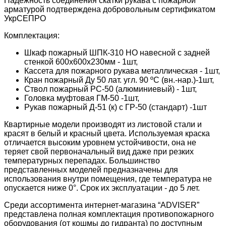
Надежность соединения скатки рукава с пожарной
арматурой подтверждена добровольным сертификатом
УкрСЕПРО
Комплектация:
Шкаф пожарный ШПК-310 НО навесной с задней
стенкой 600х600х230мм - 1шт,
Кассета для пожарного рукава металлическая - 1шт,
Кран пожарный Ду 50 лат. угл. 90 ºС (вн.-нар.)-1шт,
Ствол пожарный РС-50 (алюминиевый) - 1шт,
Головка муфтовая ГМ-50 -1шт,
Рукав пожарный Д-51 (к) с ГР-50 (стандарт) -1шт
Квартирные модели производят из листовой стали и
красят в белый и красный цвета. Используемая краска
отличается высоким уровнем устойчивости, она не
теряет свой первоначальный вид даже при резких
температурных перепадах. Большинство
представленных моделей предназначены для
использования внутри помещения, где температура не
опускается ниже 0°. Срок их эксплуатации - до 5 лет.
Среди ассортимента интернет-магазина “ADVISER”
представлена полная комплектация противопожарного
оборудования (от кошмы до гидранта) по доступным