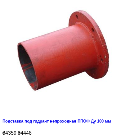
Подставка под гидрант непроходная ППОФ Ду 100 мм
₴4359
₴4448