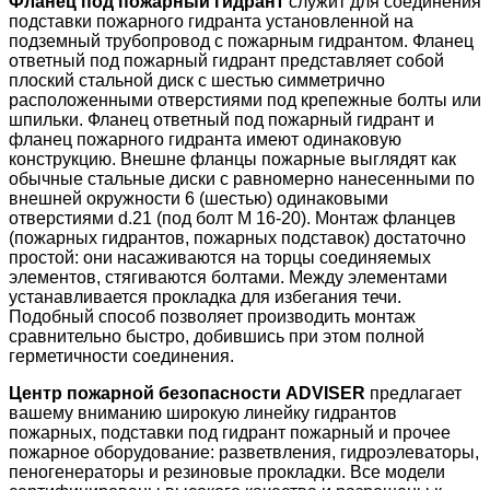
Фланец под пожарный гидрант
служит для соединения
подставки пожарного гидранта установленной на
подземный трубопровод с пожарным гидрантом. Фланец
ответный под пожарный гидрант представляет собой
плоский стальной диск с шестью симметрично
расположенными отверстиями под крепежные болты или
шпильки. Фланец ответный под пожарный гидрант и
фланец пожарного гидранта имеют одинаковую
конструкцию. Внешне фланцы пожарные выглядят как
обычные стальные диски с равномерно нанесенными по
внешней окружности 6 (шестью) одинаковыми
отверстиями d.21 (под болт М 16-20). Монтаж фланцев
(пожарных гидрантов, пожарных подставок) достаточно
простой: они насаживаются на торцы соединяемых
элементов, стягиваются болтами. Между элементами
устанавливается прокладка для избегания течи.
Подобный способ позволяет производить монтаж
сравнительно быстро, добившись при этом полной
герметичности соединения.
Центр пожарной безопасности ADVISER
предлагает
вашему вниманию широкую линейку
гидрантов
пожарных
,
подставки под гидрант пожарный
и
прочее
пожарное оборудование
: разветвления, гидроэлеваторы,
пеногенераторы и резиновые прокладки. Все модели