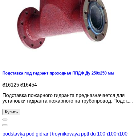
Подставка под гидрант проходная ППДФ Ду 250х250 мм
₴16125
₴16454
Подставка пожарного гидранта предназначается для
установки гидранта пожарного на трубопровод. Подст.....
Купить
podstavka pod gidrant troynikovaya pptf du 100h100h100