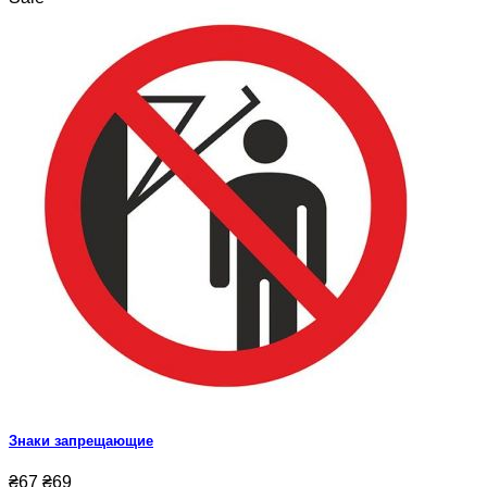
Знаки запрещающие
₴67
₴69