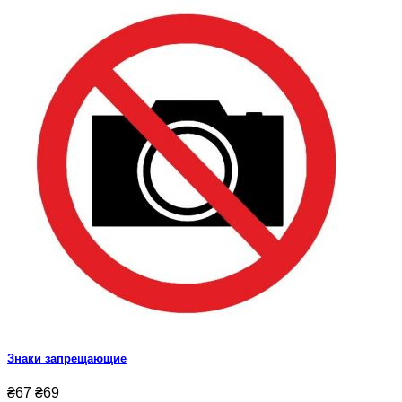
Знаки запрещающие
₴67
₴69