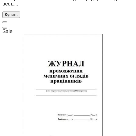
вест.....
Купить
Sale