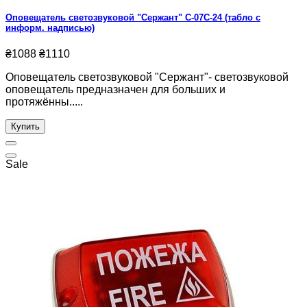
Оповещатель светозвуковой "Сержант" С-07С-24 (табло с
информ. надписью)
₴1088
₴1110
Оповещатель светозвуковой "Сержант"- светозвуковой
оповещатель предназначен для больших и
протяжённы.....
Купить
Sale