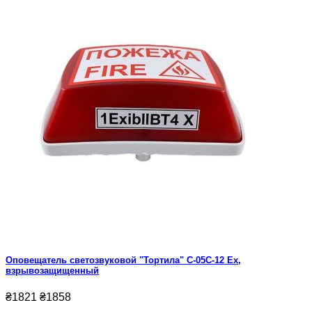
Оповещатель светозвуковой "Тортила" С-05С-12 Ex,
взрывозащищенный
₴1821
₴1858