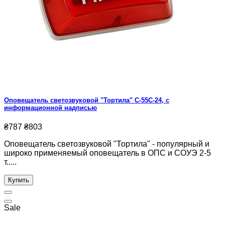
Оповещатель светозвуковой "Тортила" С-55С-24, с
информационной надписью
₴787
₴803
Оповещатель светозвуковой "Тортила" - популярный и
широко применяемый оповещатель в ОПС и СОУЭ 2-5
т.....
Купить
Sale