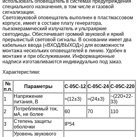
использовать оповещатель в системах предупреждения
специального назначения, в том числе и газовой
сигнализации.
Светозвуковой оповещатель выполнен в пластмассовом
корпусе, имеет в составе плату генератора,
пьезокерамический излучатель и ультраяркие
светодиоды. Обеспечивает громкий звуковой и яркий
прерывистый световой сигналы. В основании имеет два
кабельных ввода («ВХОД/ВЫХОД») для возможности
монтажа нескольких оповещателей в линию. Удобен в
монтаже и при обслуживании. Информационные
надписи изготавливаются индивидуально под заказ.
Характеристики:
№
Параметры
С-05С-12
С-05С-24
С-05С-220
п.п.
Напряжение
~(220+22-
1
=(12±3)
=(24±3)
питания, В
33)
Потребляемый ток,
2
60
70
110
мА, не более
Степень защиты
3
IP54
оболочки
Уровень звукового