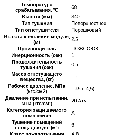
Температура
68
срабатывания, °C
Высота (мм)
340
Тип тушения
Поверхностное
Тип огнетушителя
Порошковый
Высота крепления модуля,
2.5
(м)
Производитель
ПОЖСОЮЗ
Инерционность (сек)
1
Продолжительность
0,5
тушения (сек)
Масса огнетушащего
1 кг
вещества, (кг)
Рабочее давление, МПа
1,45 (14,5)
(кгс/см2)
Давление при испытании,
20 Атм
МПа (кгс/см²)
Категория защищаемого
А
помещения
Тушение помещений
6
площадью до, (м²)
Класс пожаротушения
А.В