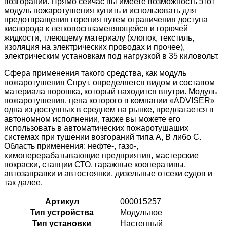
возгораний. Прямо сейчас вы имеете возможность этот
модуль пожаротушения купить и использовать для
предотвращения горения путем ограничения доступа
кислорода к легковоспламеняющейся и горючей
жидкости, тлеющему материалу (хлопок, текстиль,
изоляция на электрических проводах и прочее),
электрическим установкам под нагрузкой в 35 киловольт.
Сфера применения такого средства, как модуль
пожаротушения Спрут, определяется видом и составом
материала порошка, который находится внутри. Модуль
пожаротушения, цена которого в компании «ADVISER»
одна из доступных в среднем на рынке, предлагается в
автономном исполнении, также вы можете его
использовать в автоматических пожаротушаших
системах при тушении возгораний типа A, B либо C.
Область применения: нефте-, газо-,
химоперерабатывающие предприятия, мастерские
покраски, станции СТО, гаражные кооперативы,
автозаправки и автостоянки, дизельные отсеки судов и
так далее.
Артикул
000015257
Тип устройства
Модульное
Тип установки
Настенный