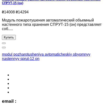
СПРУТ-15 (он)
₴14008
₴14294
Модуль пожаротушения автоматический объемный
настенного типа хранения СПРУТ-15 (он) представляет
соб.....
Купить
modul pozharotusheniya avtomaticheskiy obyomnyy
nastennyy sprut-12 on
email :