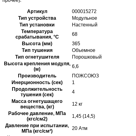
прочее).
Артикул
000015272
Тип устройства
Модульное
Тип установки
Настенный
Температура
68
срабатывания, °C
Высота (мм)
365
Тип тушения
Объемное
Тип огнетушителя
Порошковый
Высота крепления модуля,
6,6
(м)
Производитель
ПОЖСОЮЗ
Инерционность (сек)
1
Продолжительность
4
тушения (сек)
Масса огнетушащего
12 кг
вещества, (кг)
Рабочее давление, МПа
1,45 (14,5)
(кгс/см2)
Давление при испытании,
20 Атм
МПа (кгс/см²)