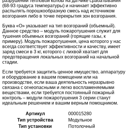
разрушении тепловой колбы на датчике срабатывания
(68-93 градуса температуры) и начинает эффективно
распылять порошкообразную смесь над источником
возгорания либо в точке перекрытия зон возгорания.
Буква «О» указывает на тип возгораний (объемный).
Данное средство – модуль пожаротушения служит для
тушения объемных возгораний (горящие газы, к
примеру). Модуль пожаротушения, цена которого у нас
всегда соответствует эффективности и качеству, имеет
заряд смеси в 3 кг, которого с лихвой хватает для
предотвращения локальных возгораний на начальной
стадии.
Если требуется защитить ценное имущество, аппаратуру
и оборудование в вашем помещении или на
производстве, если ваша деятельность неразрывно
связана с огнеопасными и легко воспламеняемыми
веществами, если требуется постоянный пожарный
контроль – модули пожаротушения 3 серии станут
идеальным решением и вашим верным помощником.
Артикул
000015280
Тип устройства
Модульное
Тип установки
Потолочный