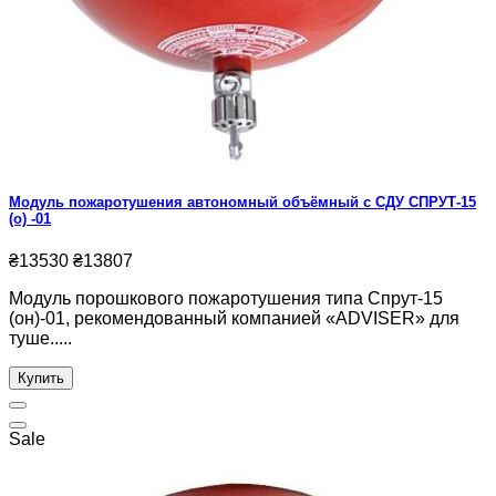
Модуль пожаротушения автономный объёмный с СДУ СПРУТ-15
(о) -01
₴13530
₴13807
Модуль порошкового пожаротушения типа Спрут-15
(он)-01, рекомендованный компанией «ADVISER» для
туше.....
Купить
Sale