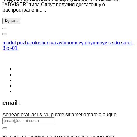
"ADVISER" типа Спрут получил достаточную
распространенн.....
Купить
modul pozharotusheniya avtonomnyy obyomnyy s sdu sprut-
3 o -01
email :
Aenean erat lacus, vulputate sit amet ornare a augue.
Все права защищены и охраняются законом.Все