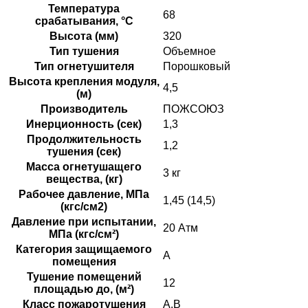
Температура
68
срабатывания, °C
Высота (мм)
320
Тип тушения
Объемное
Тип огнетушителя
Порошковый
Высота крепления модуля,
4,5
(м)
Производитель
ПОЖСОЮЗ
Инерционность (сек)
1,3
Продолжительность
1,2
тушения (сек)
Масса огнетушащего
3 кг
вещества, (кг)
Рабочее давление, МПа
1,45 (14,5)
(кгс/см2)
Давление при испытании,
20 Атм
МПа (кгс/см²)
Категория защищаемого
А
помещения
Тушение помещений
12
площадью до, (м²)
Класс пожаротушения
А.В