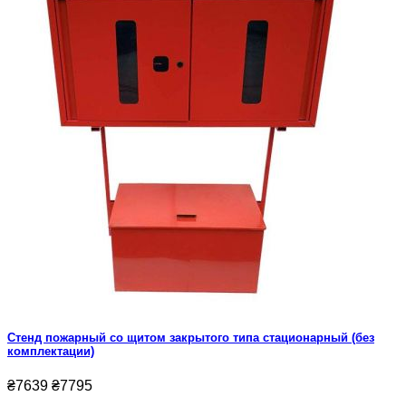
Стенд пожарный со щитом закрытого типа стационарный (без
комплектации)
₴7639
₴7795