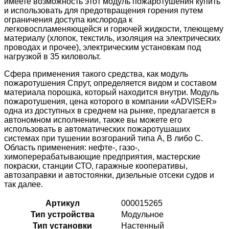
имеете возможность этот модуль пожаротушения купить
и использовать для предотвращения горения путем
ограничения доступа кислорода к
легковоспламеняющейся и горючей жидкости, тлеющему
материалу (хлопок, текстиль, изоляция на электрических
проводах и прочее), электрическим установкам под
нагрузкой в 35 киловольт.
Сфера применения такого средства, как модуль
пожаротушения Спрут, определяется видом и составом
материала порошка, который находится внутри. Модуль
пожаротушения, цена которого в компании «ADVISER»
одна из доступных в среднем на рынке, предлагается в
автономном исполнении, также вы можете его
использовать в автоматических пожаротушаших
системах при тушении возгораний типа A, B либо C.
Область применения: нефте-, газо-,
химоперерабатывающие предприятия, мастерские
покраски, станции СТО, гаражные кооперативы,
автозаправки и автостоянки, дизельные отсеки судов и
так далее.
Артикул
000015265
Тип устройства
Модульное
Тип установки
Настенный