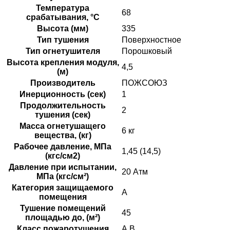
Температура
68
срабатывания, °C
Высота (мм)
335
Тип тушения
Поверхностное
Тип огнетушителя
Порошковый
Высота крепления модуля,
4,5
(м)
Производитель
ПОЖСОЮЗ
Инерционность (сек)
1
Продолжительность
2
тушения (сек)
Масса огнетушащего
6 кг
вещества, (кг)
Рабочее давление, МПа
1,45 (14,5)
(кгс/см2)
Давление при испытании,
20 Атм
МПа (кгс/см²)
Категория защищаемого
А
помещения
Тушение помещений
45
площадью до, (м²)
Класс пожаротушения
А.В