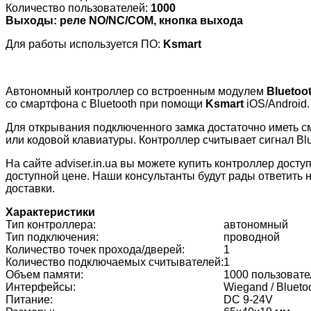
Количество пользователей:
1000
Выходы:
реле NO/NC/COM, кнопка выхода
Для работы используется ПО:
Ksmart
Автономный контроллер со встроенным модулем
Bluetoo
со смартфона с Bluetooth при помощи
Ksmart
iOS/Android.
Для открывания подключенного замка достаточно иметь с
или кодовой клавиатуры. Контроллер считывает сигнал Blu
На сайте adviser.in.ua вы можете купить контроллер дост
доступной цене. Наши консультанты будут рады ответить 
доставки.
Характеристики
Тип контроллера:
автономный
Тип подключения:
проводной
Количество точек прохода/дверей:
1
Количество подключаемых считывателей:
1
Объем памяти:
1000 пользовате
Интерфейсы:
Wiegand / Blueto
Питание:
DC 9-24V