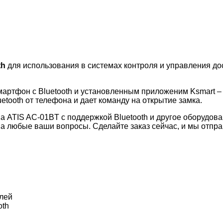
th
для использования в системах контроля и управления д
мартфон с Bluetooth и установленным приложеним Ksmart –
etooth от телефона и дает команду на открытие замка.
упа ATIS AC-01BT с поддержкой Bluetooth и другое оборудо
на любые ваши вопросы. Сделайте заказ сейчас, и мы отпр
лей
oth