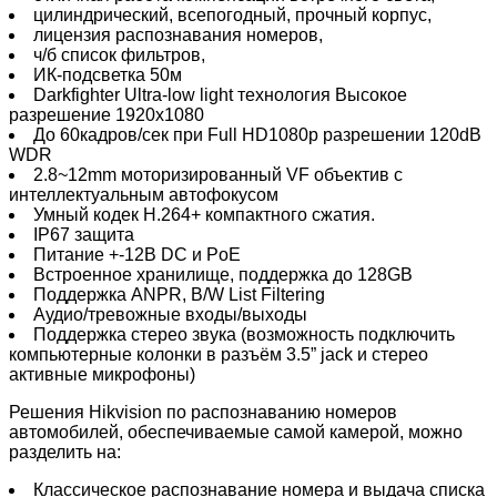
цилиндрический, всепогодный, прочный корпус,
лицензия распознавания номеров,
ч/б список фильтров,
ИК-подсветка 50м
Darkfighter Ultra-low light технология Высокое
разрешение 1920x1080
До 60кадров/сек при Full HD1080p разрешении 120dB
WDR
2.8~12mm моторизированный VF объектив с
интеллектуальным автофокусом
Умный кодек H.264+ компактного сжатия.
IP67 защита
Питание +-12В DC и PoE
Встроенное хранилище, поддержка до 128GB
Поддержка ANPR, B/W List Filtering
Аудио/тревожные входы/выходы
Поддержка стерео звука (возможность подключить
компьютерные колонки в разъём 3.5” jack и стерео
активные микрофоны)
Решения Hikvision по распознаванию номеров
автомобилей, обеспечиваемые самой камерой, можно
разделить на:
Классическое распознавание номера и выдача списка