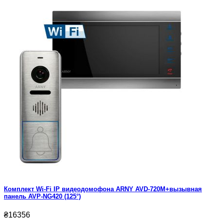
Комплект Wi-Fi IP видеодомофона ARNY AVD-720M+вызывная
панель AVP-NG420 (125°)
₴16356