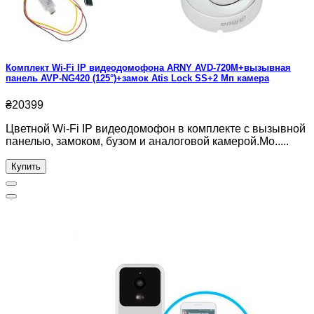
Комплект Wi-Fi IP видеодомофона ARNY AVD-720M+вызывная
панель AVP-NG420 (125°)+замок Atis Lock SS+2 Мп камера
₴20399
Цветной Wi-Fi IP видеодомофон в комплекте с вызывной
панелью, замоком, бузом и аналоговой камерой.Мо.....
Купить