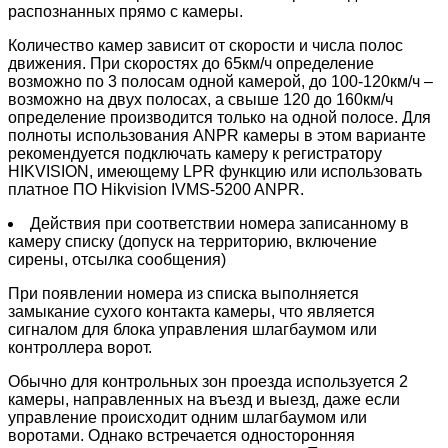
распознанных прямо с камеры.
Количество камер зависит от скорости и числа полос
движения. При скоростях до 65км/ч определение
возможно по 3 полосам одной камерой, до 100-120км/ч –
возможно на двух полосах, а свыше 120 до 160км/ч
определение производится только на одной полосе. Для
полноты использования ANPR камеры в этом варианте
рекомендуется подключать камеру к регистратору
HIKVISION, имеющему LPR функцию или использовать
платное ПО Hikvision IVMS-5200 ANPR.
Действия при соответствии номера записанному в
камеру списку (допуск на территорию, включение
сирены, отсылка сообщения)
При появлении номера из списка выполняется
замыкание сухого контакта камеры, что является
сигналом для блока управления шлагбаумом или
контроллера ворот.
Обычно для контрольных зон проезда используется 2
камеры, направленных на въезд и выезд, даже если
управление происходит одним шлагбаумом или
воротами. Однако встречается односторонняя