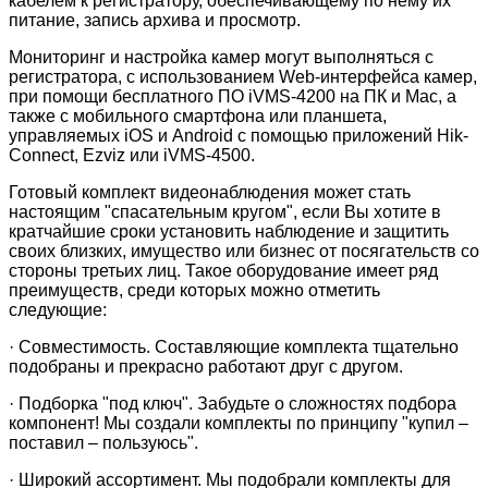
кабелем к регистратору, обеспечивающему по нему их
питание, запись архива и просмотр.
Мониторинг и настройка камер могут выполняться с
регистратора, с использованием
Web
-интерфейса камер,
при помощи бесплатного ПО
iVMS
-4200 на ПК и
Mac
, а
также с мобильного смартфона или планшета,
управляемых
iOS
и
Android
с помощью приложений
Hik
-
Connect
,
Ezviz
или
iVMS
-4500.
Готовый комплект видеонаблюдения может стать
настоящим "спасательным кругом", если Вы хотите в
кратчайшие сроки установить наблюдение и защитить
своих близких, имущество или бизнес от посягательств со
стороны третьих лиц. Такое оборудование имеет ряд
преимуществ, среди которых можно отметить
следующие:
·
Совместимость. Составляющие комплекта тщательно
подобраны и прекрасно работают друг с другом.
·
Подборка "под ключ". Забудьте о сложностях подбора
компонент! Мы создали комплекты по принципу "купил –
поставил – пользуюсь".
·
Широкий ассортимент. Мы подобрали комплекты для