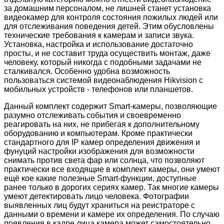
за домашним персоналом, не лишней станет установка
видеокамер для контроля состояния пожилых людей или
для отслеживания поведения детей. Этим обусловлены
технические требования к камерам и записи звука.
Установка, настройка и использование достаточно
просты, и не составит труда осуществить монтаж, даже
человеку, который никогда с подобными задачами не
сталкивался. Особенно удобна возможность
пользоваться системой видеонаблюдения Hikvision с
мобильных устройств - телефонов или планшетов.
Данный комплект содержит
Smart
-камеры, позволяющие
разумно отслеживать события и своевременно
реагировать на них, не прибегая к дополнительному
оборудованию и компьютерам. Кроме практически
стандартного для
IP
камер определения движения и
фунуций настройки изображения для возможности
снимать против света фар или солнца, что позволяют
практически все входящие в комплект камеры, они умеют
ещё кое какие полезные
Smart
-функции, доступные
ранее только в дорогих сериях камер. Так многие камеры
умеют детектировать лицо человека. Фотографии
выявленных лиц будут храниться на реистраторе с
данными о времени и камере их определения. По случаю
появления в кадре лица камера может самостоятельно