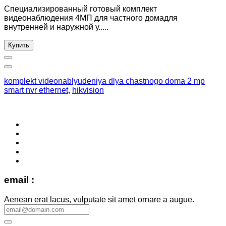
Специализированный готовый комплект
видеонаблюдения 4МП для частного домадля
внутренней и наружной у.....
Купить
komplekt videonablyudeniya dlya chastnogo doma 2 mp
smart nvr ethernet
,
hikvision
email :
Aenean erat lacus, vulputate sit amet ornare a augue.