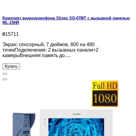
Комплект видеодомофона Slinex SQ-07MT с вызывной панелью
ML-15HR
₴15711
Экран: сенсорный, 7 дюймов, 800 на 480
точекПодключение: 2 вызывных панели+2
камерыВнешняя память до.....
Купить