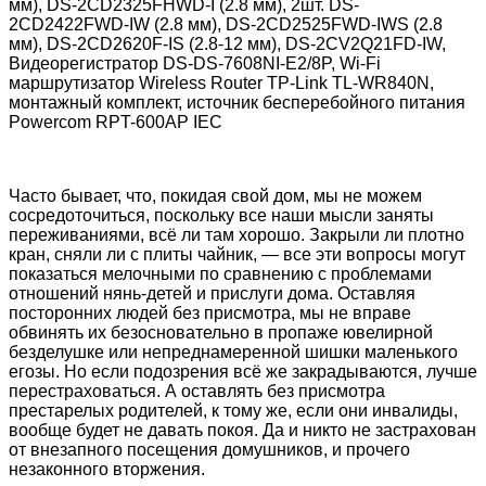
мм), DS-2CD2325FHWD-I (2.8 мм), 2шт. DS-
2CD2422FWD-IW (2.8 мм), DS-2CD2525FWD-IWS (2.8
мм), DS-2CD2620F-IS (2.8-12 мм), DS-2CV2Q21FD-IW,
Видеорегистратор DS-DS-7608NI-E2/8P, Wi-Fi
маршрутизатор Wireless Router TP-Link TL-WR840N,
монтажный комплект, источник бесперебойного питания
Powercom RPT-600AP IEC
Часто бывает, что, покидая свой дом, мы не можем
сосредоточиться, поскольку все наши мысли заняты
переживаниями, всё ли там хорошо. Закрыли ли плотно
кран, сняли ли с плиты чайник, — все эти вопросы могут
показаться мелочными по сравнению с проблемами
отношений нянь-детей и прислуги дома. Оставляя
посторонних людей без присмотра, мы не вправе
обвинять их безосновательно в пропаже ювелирной
безделушке или непреднамеренной шишки маленького
егозы. Но если подозрения всё же закрадываются, лучше
перестраховаться. А оставлять без присмотра
престарелых родителей, к тому же, если они инвалиды,
вообще будет не давать покоя. Да и никто не застрахован
от внезапного посещения домушников, и прочего
незаконного вторжения.