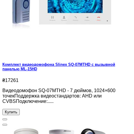
Комплект видеодомофона Slinex SQ-07MTHD с вызывной
панелью ML-15HD
₴17261
Видеодомофон SQ-07MTHD - 7 дюймов, 1024×600
точекПоддержка видеостандартов: AHD или
CVBSПодключение:.....
Купить