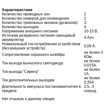
Характеристики
Количество проводных зон
2
Количество номеров для оповещения
2
Количество тревожных звонков (дозвонов)
3.
Количество выходов
4.
Напряжение внешнего питания
10-15 В.
Источник резервного питания свинцовый
4 Ахч.
аккумулятор
Номинальный ток потребления устройством
0,09 А.
(без внешних устройств)
не более 3
Сопротивление охранного шлейфа
КОм.
не более
Ток выхода выносного светодиода
0,015А.
не более
Ток выхода “Сирена”
1А.
не более
Ток дополнительных выходов
0,35А.
Длительность импульса постановки/снятия в
2,5...5
предела
секунд.
Нет отзывов о данном товаре.