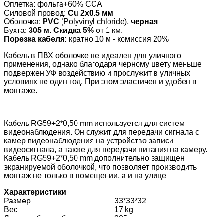
Оплетка: фольга+60% CCA
Силовой провод:
Cu 2х0,5 мм
Оболочка:
PVC
(Polyvinyl chloride),
черная
Бухта:
305 м. Скидка 5%
от 1 км.
Порезка кабеля:
кратно 10 м - комиссия 20%
Кабель в ПВХ оболочке не идеален для уличного
применения, однако благодаря черному цвету меньше
подвержен УФ воздействию и прослужит в уличных
условиях не один год. При этом эластичен и удобен в
монтаже.
Кабель RG59+2*0,50 mm используется для систем
видеонаблюдения. Он служит для передачи сигнала с
камер видеонаблюдения на устройство записи
видеосигнала, а также для передачи питания на камеру.
Кабель RG59+2*0,50 mm дополнительно защищен
экранируемой оболочкой, что позволяет производить
монтаж не только в помещении, а и на улице
Характеристики
Размер
33*33*32
Вес
17 kg