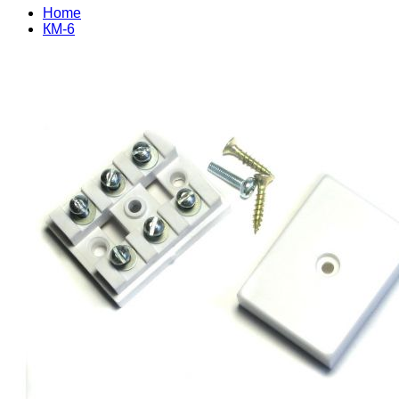
Home
КМ-6