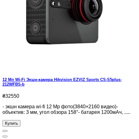
12 Мп Wi-Fi Экшн-камера Hikvision EZVIZ Sports CS-S5plus-
212WFBS-b
₴32550
- экшн камера wi-fi 12 Mp фото(3840×2160 видео)-
объектив: 3 мм, угол обзора 158°- батарея 1200мАч, .....
Купить