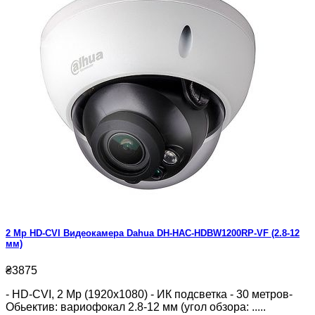
2 Mp HD-CVI Видеокамера Dahua DH-HAC-HDBW1200RP-VF (2.8-12
мм)
₴3875
- HD-CVI, 2 Mp (1920x1080) - ИК подсветка - 30 метров-
Обьектив: вариофокал 2.8-12 мм (угол обзора: .....