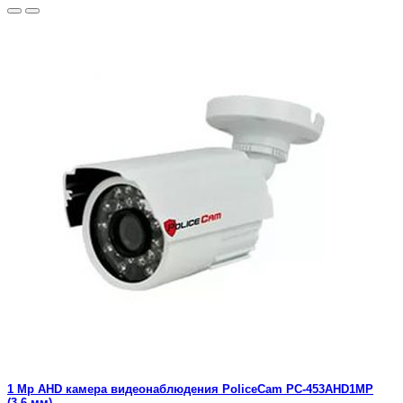
1 Mp AHD камера видеонаблюдения PoliceCam PC-453AHD1MP
(3.6 мм)