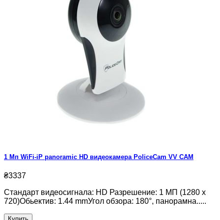
1 Мп WiFi-iP panoramic HD видеокамера PoliceCam VV CAM
₴3337
Стандарт видеосигнала: HD Разрешение: 1 МП (1280 х
720)Обьектив: 1.44 mmУгол обзора: 180°, панорамна.....
Купить