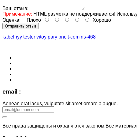
Ваш отзыв:
Примечание:
HTML разметка не поддерживается! Использу
Оценка:
Плохо
Хорошо
Отправить отзыв
kabelnyy tester vitoy pary bnc t-com ns-468
email :
Aenean erat lacus, vulputate sit amet ornare a augue.
Все права защищены и охраняются законом.Все материалы